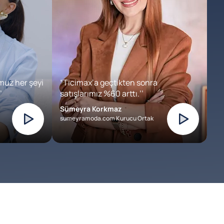
muz her şeyi
“Ticimax’a geçtikten sonra
’
satışlarımız %60 arttı.’’
Sümeyra Korkmaz
sumeyramoda.com Kurucu Ortak