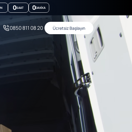
0
0
ÜN
SAAT
DAKIKA
0850 811 08 20
Ücretsiz Başlayın