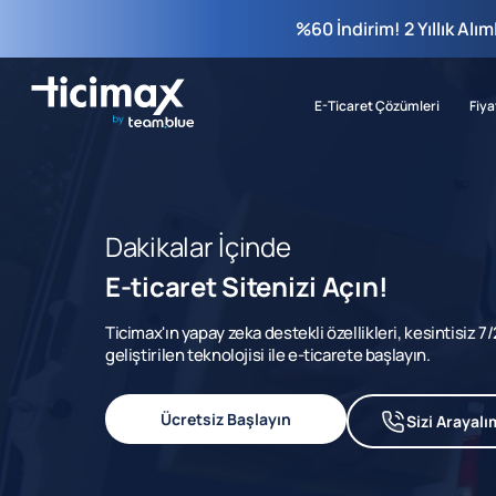
%60 İndirim! 2 Yıllık Alı
E-Ticaret Çözümleri
Fiya
Dakikalar İçinde
E-ticaret Sitenizi Açın!
Ticimax'ın yapay zeka destekli özellikleri, kesintisiz 
geliştirilen teknolojisi ile e-ticarete başlayın.
Ücretsiz Başlayın
Sizi Arayalı