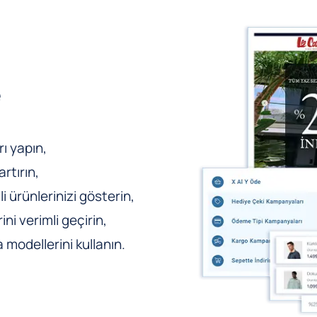
e
ı yapın,
rtırın,
li ürünlerinizi gösterin,
ni verimli geçirin,
odellerini kullanın.