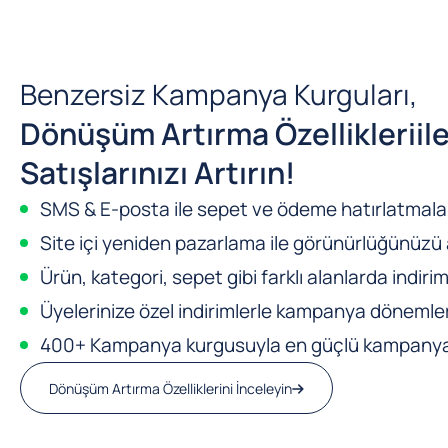
Benzersiz Kampanya Kurguları,
Dönüşüm Artırma Özellikleri
il
Satışlarınızı Artırın!
SMS & E-posta ile sepet ve ödeme hatırlatmalar
Site içi yeniden pazarlama ile görünürlüğünüzü a
Ürün, kategori, sepet gibi farklı alanlarda indirim
Üyelerinize özel indirimlerle kampanya dönemleri
400+ Kampanya kurgusuyla en güçlü kampanya m
Dönüşüm Artırma Özelliklerini İnceleyin