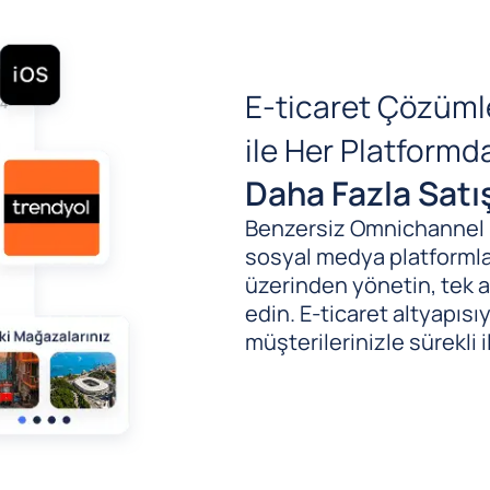
E-ticaret Çözüml
ile Her Platform
Daha Fazla Satı
Benzersiz Omnichannel (B
sosyal medya platformlar
üzerinden yönetin, tek al
edin. E-ticaret altyapıs
müşterilerinizle sürekli i