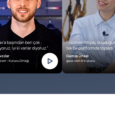
x'a başından beri çok
“Ticimax ihtiyaç duyduğu
oruz. İyi ki varlar diyoruz.”
tek bir platformda topladı.’
vcılar
Gamze Ünsal
com – Kurucu Ortağı
gaus.com.tr Kurucu