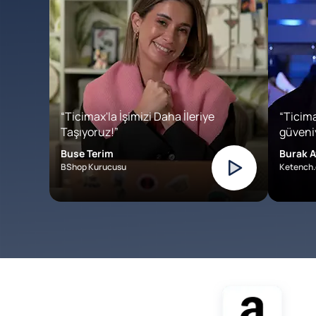
“Ticimax'la İşimizi Daha İleriye
“Ticima
Taşıyoruz!”
güveniy
Buse Terim
Burak A
BShop Kurucusu
Ketench.