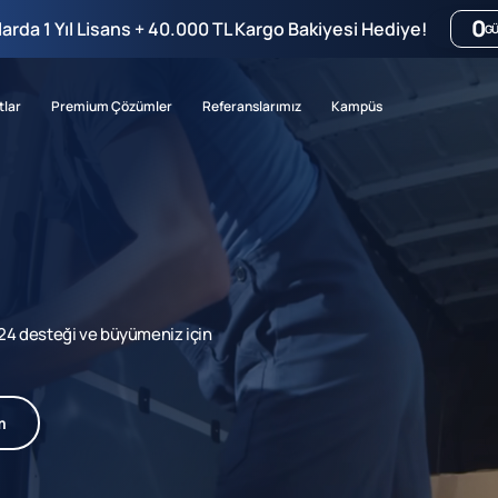
0
mlarda 1 Yıl Lisans + 40.000 TL Kargo Bakiyesi Hediye!
G
tlar
Premium Çözümler
Referanslarımız
Kampüs
7/24 desteği ve büyümeniz için
m