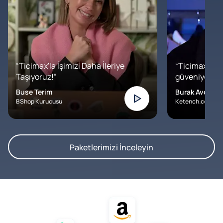
“Ticimax'la İşimizi Daha İleriye
“Ticimax'a b
Taşıyoruz!”
güveniyoruz. İ
Buse Terim
Burak Avcılar
BShop Kurucusu
Ketench.com – K
Paketlerimizi İnceleyin