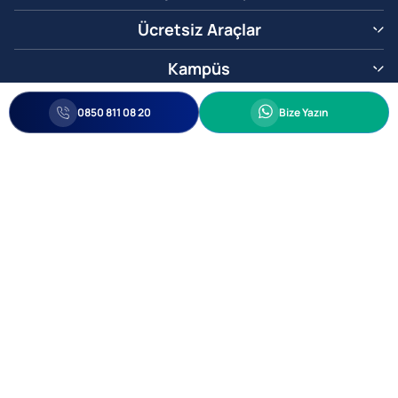
Ücretsiz Araçlar
Kampüs
0850 811 08 20
Whatsapp
0850 811 08 20
Bize Yazın
Biz Sizi Arayalım
•
•
Kişisel Verileri Korunma
Bilgi ve Veri Güvenliği Politikası
Gizlilik
© 2005-2026 Ticimax E Ticaret Yazılımları ve E Ticaret Paketleri Ticimax
Bilişim Teknolojileri A.Ş. Her Hakkı Saklıdır.
Allianz Tower Küçükbakkalköy Mah. Kayışdağı Cad. No:1
34750 Ataşehir / İstanbul