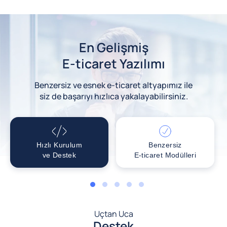
En Gelişmiş
E-ticaret Yazılımı
Benzersiz ve esnek e-ticaret altyapımız ile
siz de başarıyı hızlıca yakalayabilirsiniz.
Hızlı Kurulum
Benzersiz
ve Destek
E-ticaret Modülleri
1
2
3
4
5
Uçtan Uca
Destek