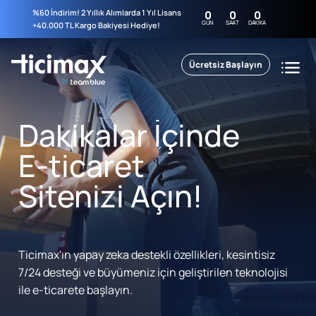
%60 İndirim! 2 Yıllık Alımlarda 1 Yıl Lisans
0
0
0
GÜN
SAAT
DAKIKA
+40.000 TL Kargo Bakiyesi Hediye!
Ücretsiz Başlayın
Dakikalar İçinde
E-ticaret
Sitenizi Açın!
Ticimax'ın yapay zeka destekli özellikleri, kesintisiz
7/24 desteği ve büyümeniz için geliştirilen teknolojisi
ile e-ticarete başlayın.