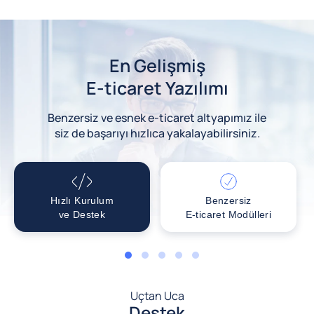
En Gelişmiş
E-ticaret Yazılımı
Benzersiz ve esnek e-ticaret altyapımız ile
siz de başarıyı hızlıca yakalayabilirsiniz.
Hızlı Kurulum
Benzersiz
ve Destek
E-ticaret Modülleri
1
2
3
4
5
Uçtan Uca
Destek