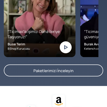
“Ticimax'la İşimizi Daha İleriye
“Ticimax'a b
Taşıyoruz!”
güveniyoruz. İ
Buse Terim
Burak Avcılar
BShop Kurucusu
Ketench.com – K
Paketlerimizi İnceleyin