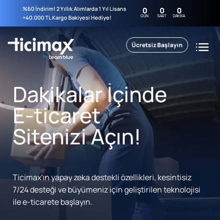
%60 İndirim! 2 Yıllık Alımlarda 1 Yıl Lisans
0
0
0
GÜN
SAAT
DAKIKA
+40.000 TL Kargo Bakiyesi Hediye!
Ücretsiz Başlayın
Dakikalar İçinde
E-ticaret
Sitenizi Açın!
Ticimax'ın yapay zeka destekli özellikleri, kesintisiz
7/24 desteği ve büyümeniz için geliştirilen teknolojisi
ile e-ticarete başlayın.