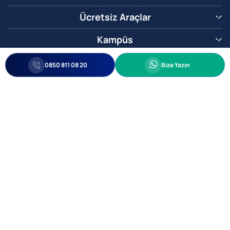
Ücretsiz Araçlar
Kampüs
0850 811 08 20
Whatsapp
0850 811 08 20
Bize Yazın
Biz Sizi Arayalım
•
•
Kişisel Verileri Korunma
Bilgi ve Veri Güvenliği Politikası
Gizlilik
© 2005-2026 Ticimax E Ticaret Yazılımları ve E Ticaret Paketleri Ticimax
Bilişim Teknolojileri A.Ş. Her Hakkı Saklıdır.
Allianz Tower Küçükbakkalköy Mah. Kayışdağı Cad. No:1
34750 Ataşehir / İstanbul