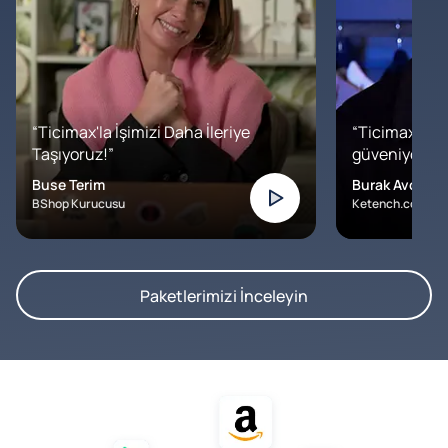
“Ticimax'la İşimizi Daha İleriye
“Ticimax'a b
Taşıyoruz!”
güveniyoruz. İ
Buse Terim
Burak Avcılar
BShop Kurucusu
Ketench.com – K
Paketlerimizi İnceleyin