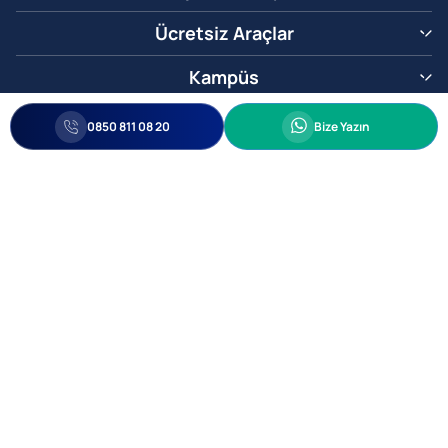
Ücretsiz Araçlar
Kampüs
0850 811 08 20
Whatsapp
0850 811 08 20
Bize Yazın
Biz Sizi Arayalım
•
•
Kişisel Verileri Korunma
Bilgi ve Veri Güvenliği Politikası
Gizlilik
© 2005-2026 Ticimax E Ticaret Yazılımları ve E Ticaret Paketleri Ticimax
Bilişim Teknolojileri A.Ş. Her Hakkı Saklıdır.
Allianz Tower Küçükbakkalköy Mah. Kayışdağı Cad. No:1
34750 Ataşehir / İstanbul