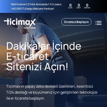
%60 İndirim! 2 Yıllık Alımlarda 1 Yıl Lisans
0
0
0
GÜN
SAAT
DAKIKA
+40.000 TL Kargo Bakiyesi Hediye!
Ücretsiz Başlayın
Dakikalar İçinde
E-ticaret
Sitenizi Açın!
Ticimax'ın yapay zeka destekli özellikleri, kesintisiz
7/24 desteği ve büyümeniz için geliştirilen teknolojisi
ile e-ticarete başlayın.