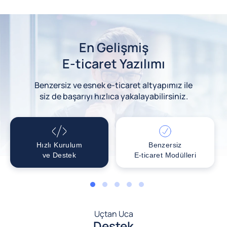
En Gelişmiş
E-ticaret Yazılımı
Benzersiz ve esnek e-ticaret altyapımız ile
siz de başarıyı hızlıca yakalayabilirsiniz.
Hızlı Kurulum
Benzersiz
ve Destek
E-ticaret Modülleri
1
2
3
4
5
Uçtan Uca
Destek