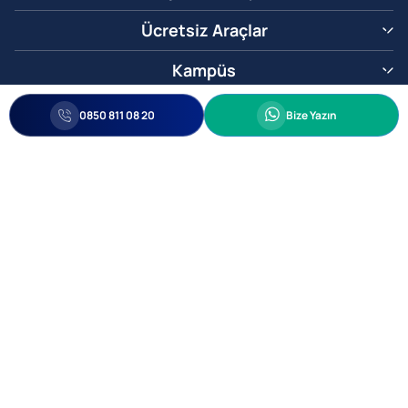
Ücretsiz Araçlar
Kampüs
0850 811 08 20
Whatsapp
0850 811 08 20
Bize Yazın
Biz Sizi Arayalım
•
•
Kişisel Verileri Korunma
Bilgi ve Veri Güvenliği Politikası
Gizlilik
© 2005-2026 Ticimax E Ticaret Yazılımları ve E Ticaret Paketleri Ticimax
Bilişim Teknolojileri A.Ş. Her Hakkı Saklıdır.
Allianz Tower Küçükbakkalköy Mah. Kayışdağı Cad. No:1
34750 Ataşehir / İstanbul