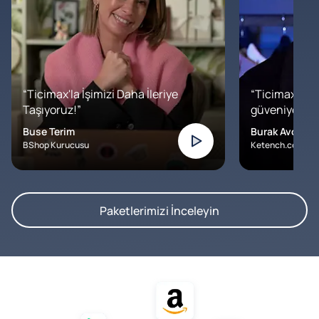
“Ticimax'la İşimizi Daha İleriye
“Ticimax'a b
Taşıyoruz!”
güveniyoruz. İ
Buse Terim
Burak Avcılar
BShop Kurucusu
Ketench.com – K
Paketlerimizi İnceleyin