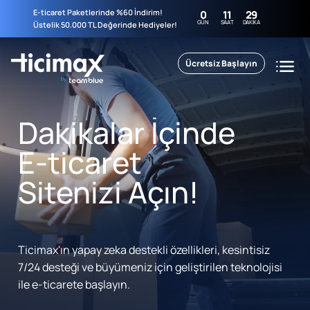
E-ticaret Paketlerinde %60 İndirim!
0
11
29
GÜN
SAAT
DAKIKA
Üstelik 50.000 TL Değerinde Hediyeler!
Ücretsiz Başlayın
Dakikalar İçinde
E-ticaret
Sitenizi Açın!
Ticimax'ın yapay zeka destekli özellikleri, kesintisiz
7/24 desteği ve büyümeniz için geliştirilen teknolojisi
ile e-ticarete başlayın.