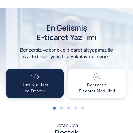
En Gelişmiş
E-ticaret Yazılımı
Benzersiz ve esnek e-ticaret altyapımız ile
siz de başarıyı hızlıca yakalayabilirsiniz.
Hızlı Kurulum
Benzersiz
ve Destek
E-ticaret Modülleri
1
2
3
4
5
Uçtan Uca
Destek