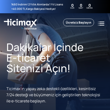
%60 İndirim! 2 Yıllık Alımlarda 1 Yıl Lisans
0
0
0
GÜN
SAAT
DAKIKA
+40.000 TL Kargo Bakiyesi Hediye!
Ücretsiz Başlayın
Dakikalar İçinde
E-ticaret
Sitenizi Açın!
Ticimax'ın yapay zeka destekli özellikleri, kesintisiz
7/24 desteği ve büyümeniz için geliştirilen teknolojisi
ile e-ticarete başlayın.