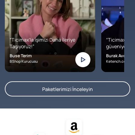
“Ticimax'la İşimizi Daha İleriye
“Ticimax'a b
Taşıyoruz!”
güveniyoruz. İ
Buse Terim
Burak Avcılar
BShop Kurucusu
Ketench.com – K
Paketlerimizi İnceleyin