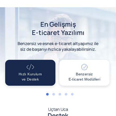
En Gelişmiş
E-ticaret Yazılımı
Benzersiz ve esnek e-ticaret altyapımız ile
siz de başarıyı hızlıca yakalayabilirsiniz.
Hızlı Kurulum
Benzersiz
ve Destek
E-ticaret Modülleri
1
2
3
4
5
Uçtan Uca
Destek