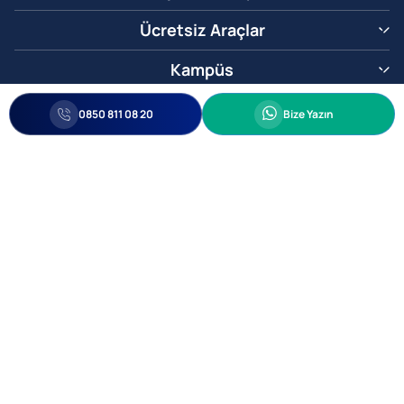
Ücretsiz Araçlar
Kampüs
0850 811 08 20
Whatsapp
0850 811 08 20
Bize Yazın
Biz Sizi Arayalım
•
•
Kişisel Verileri Korunma
Bilgi ve Veri Güvenliği Politikası
Gizlilik
© 2005-2026 Ticimax E Ticaret Yazılımları ve E Ticaret Paketleri Ticimax
Bilişim Teknolojileri A.Ş. Her Hakkı Saklıdır.
Allianz Tower Küçükbakkalköy Mah. Kayışdağı Cad. No:1
34750 Ataşehir / İstanbul