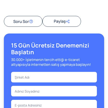
Paylaş
Soru Sor
15 Gün Ücretsiz Denemenizi
Başlatın
30.000+ İşletmenin tercih ettiği e-ticaret
altyapısıyla internetten satış yapmaya başlayın!