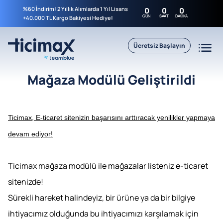
%60 İndirim! 2 Yıllık Alımlarda 1 Yıl Lisans
0
0
0
GÜN
SAAT
DAKIKA
+40.000 TL Kargo Bakiyesi Hediye!
Ücretsiz Başlayın
Mağaza Modülü Geliştirildi
Ticimax, E-ticaret sitenizin başarısını arttıracak yenilikler yapmaya
devam ediyor!
Ticimax mağaza modülü ile mağazalar listeniz e-ticaret
sitenizde!
Sürekli hareket halindeyiz, bir ürüne ya da bir bilgiye
ihtiyacımız olduğunda bu ihtiyacımızı karşılamak için