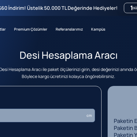
1
%60 İndirim! Üstelik 50.000 TL Değerinde Hediyeler!
GÜ
tlar
Premium Çözümler
Referanslarımız
Kampüs
Desi Hesaplama Aracı
esi Hesaplama Aracı ile paket ölçülerinizi girin, desi değerinizi anında 
Böylece kargo ücretinizi kolayca öngörebilirsiniz.
cm
Paketin E
Paketin 
Paketin Y