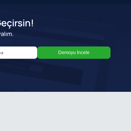
Geçirsin!
alım.
Demoyu İncele