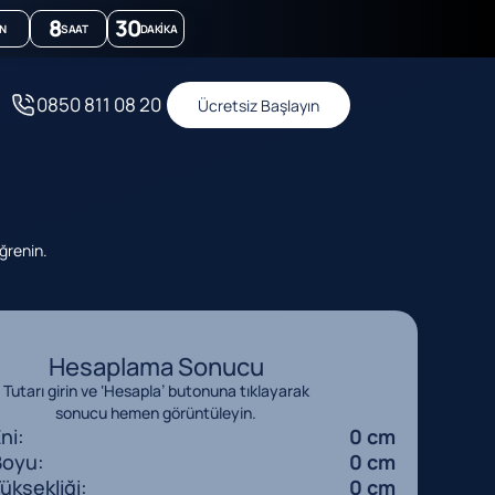
8
30
N
SAAT
DAKIKA
0850 811 08 20
Ücretsiz Başlayın
öğrenin.
Hesaplama Sonucu
Tutarı girin ve ‘Hesapla’ butonuna tıklayarak
sonucu hemen görüntüleyin.
ni:
0 cm
Boyu:
0 cm
üksekliği:
0 cm