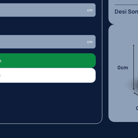
cm
Desi So
cm
a
0cm
e