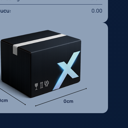
nucu:
0.00
0cm
0cm