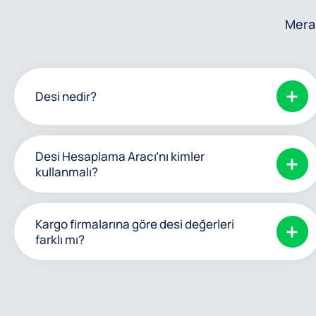
Merak
Desi nedir?
Desi Hesaplama Aracı’nı kimler
kullanmalı?
Kargo firmalarına göre desi değerleri
farklı mı?