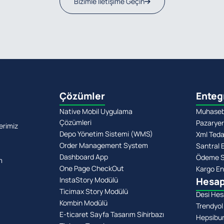
Bizimle İletişime Geçin
Çözümler
Enteg
Native Mobil Uygulama
Muhasebe
Çözümleri
Pazaryer
erimiz
Depo Yönetim Sistemi (WMS)
Xml Teda
Order Management System
Santral 
Dashboard App
Ödeme Si
m
One Page CheckOut
Kargo En
InstaStory Modülü
Hesap
Ticimax Story Modülü
Desi Hes
Kombin Modülü
Trendyol
E-ticaret Sayfa Tasarım Sihirbazı
Hepsibu