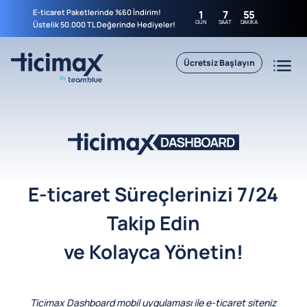
E-ticaret Paketlerinde %60 İndirim!
1
7
55
GÜN
SAAT
DAKIKA
Üstelik 50.000 TL Değerinde Hediyeler!
Ücretsiz Başlayın
E-ticaret Süreçlerinizi 7/24
Takip Edin
ve Kolayca Yönetin!
Ticimax Dashboard mobil uygulaması ile e-ticaret siteniz