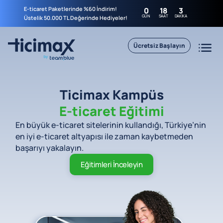
E-ticaret Paketlerinde %60 İndirim!
0
18
3
GÜN
SAAT
DAKIKA
Üstelik 50.000 TL Değerinde Hediyeler!
Ücretsiz Başlayın
Ticimax Kampüs
E-ticaret Eğitimi
En büyük e-ticaret sitelerinin kullandığı, Türkiye’nin
en iyi e-ticaret altyapısı ile zaman kaybetmeden
başarıyı yakalayın.
Eğitimleri İnceleyin