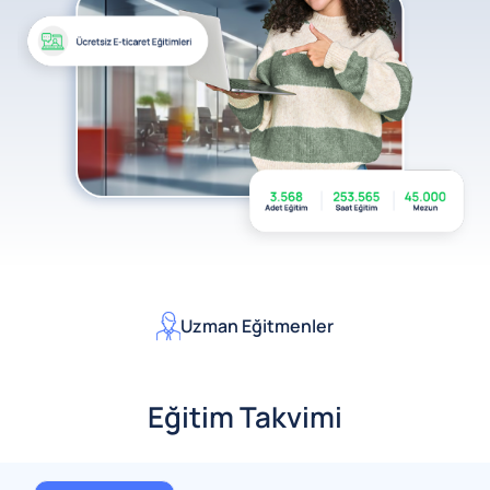
Ücre
zman Eğitmenler
Eğitim Takvimi