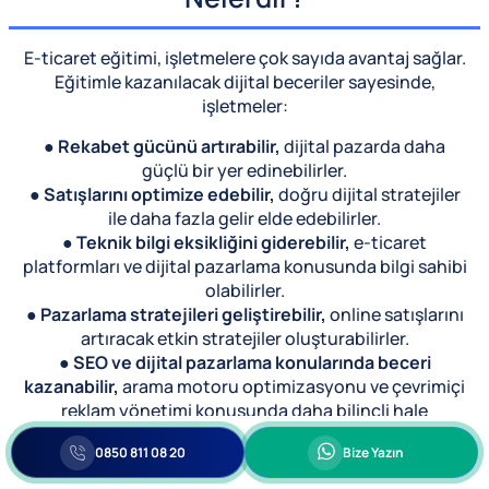
E-ticaret eğitimi, işletmelere çok sayıda avantaj sağlar.
Eğitimle kazanılacak dijital beceriler sayesinde,
işletmeler:
● Rekabet gücünü artırabilir,
dijital pazarda daha
güçlü bir yer edinebilirler.
● Satışlarını optimize edebilir,
doğru dijital stratejiler
ile daha fazla gelir elde edebilirler.
● Teknik bilgi eksikliğini giderebilir,
e-ticaret
platformları ve dijital pazarlama konusunda bilgi sahibi
olabilirler.
● Pazarlama stratejileri geliştirebilir,
online satışlarını
artıracak etkin stratejiler oluşturabilirler.
● SEO ve dijital pazarlama konularında beceri
kazanabilir,
arama motoru optimizasyonu ve çevrimiçi
reklam yönetimi konusunda daha bilinçli hale
gelebilirler.
0850 811 08 20
Bize Yazın