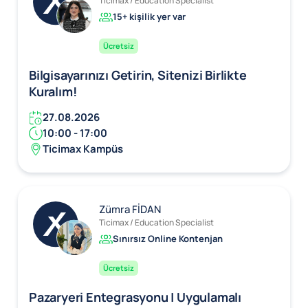
Ticimax / Education Specialist
15+ kişilik yer var
Ücretsiz
Bilgisayarınızı Getirin, Sitenizi Birlikte
Kuralım!
27.08.2026
10:00 - 17:00
Ticimax Kampüs
Zümra FİDAN
Ticimax / Education Specialist
Sınırsız Online Kontenjan
Ücretsiz
Pazaryeri Entegrasyonu | Uygulamalı