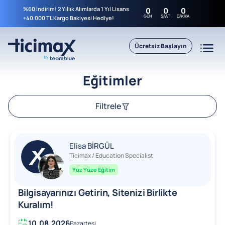
%60 İndirim! 2 Yıllık Alımlarda 1 Yıl Lisans
0
0
0
GÜN
SAAT
DAKIKA
+40.000 TL Kargo Bakiyesi Hediye!
Ücretsiz Başlayın
Eğitimler
Filtrele
Elisa BİRGÜL
Ticimax / Education Specialist
Yüz Yüze Eğitim
Bilgisayarınızı Getirin, Sitenizi Birlikte
Kuralım!
10.08.2026
Pazartesi