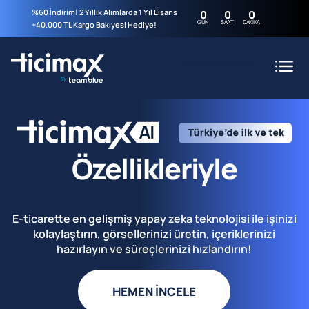
%60 İndirim! 2 Yıllık Alımlarda 1 Yıl Lisans
0
0
0
GÜN
SAAT
DAKIKA
+40.000 TL Kargo Bakiyesi Hediye!
Ücretsiz Başlayın
E-ticarette en gelişmiş yapay zeka teknolojisi ile işinizi
kolaylaştırın, görsellerinizi üretin, içeriklerinizi
hazırlayın ve süreçlerinizi hızlandırın!
HEMEN İNCELE