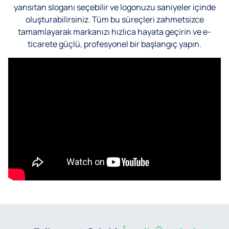
yansıtan sloganı seçebilir ve logonuzu saniyeler içinde
oluşturabilirsiniz. Tüm bu süreçleri zahmetsizce
tamamlayarak markanızı hızlıca hayata geçirin ve e-
ticarete güçlü, profesyonel bir başlangıç yapın.