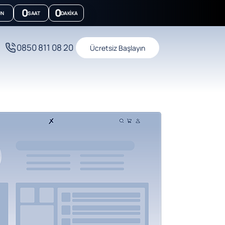
0
0
ÜN
SAAT
DAKIKA
0850 811 08 20
Ücretsiz Başlayın