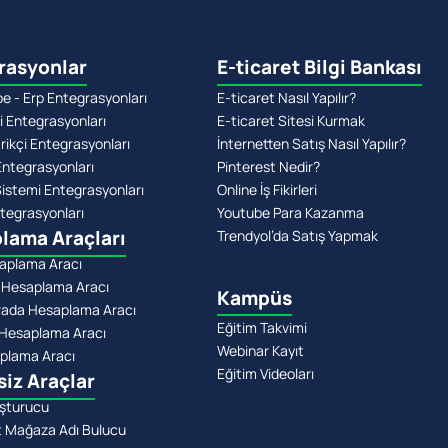
rasyonlar
E-ticaret Bilgi Bankası
 - Erp Entegrasyonları
E-ticaret Nasıl Yapılır?
i Entegrasyonları
E-ticaret Sitesi Kurmak
rikçi Entegrasyonları
İnternetten Satış Nasıl Yapılır?
Entegrasyonları
Pinterest Nedir?
stemi Entegrasyonları
Online İş Fikirleri
tegrasyonları
Youtube Para Kazanma
lama Araçları
Trendyol’da Satış Yapmak
aplama Aracı
 Hesaplama Aracı
Kampüs
rada Hesaplama Aracı
Eğitim Takvimi
Hesaplama Aracı
Webinar Kayıt
plama Aracı
Eğitim Videoları
siz Araçlar
şturucu
t Mağaza Adı Bulucu