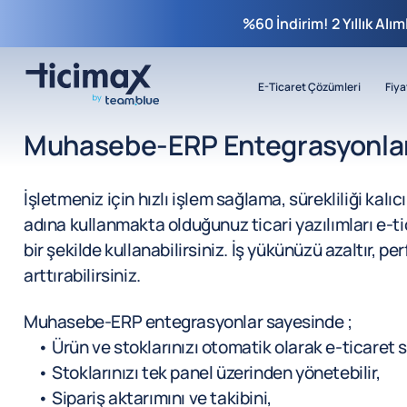
%60 İndirim! 2 Yıllık Alı
E-Ticaret Çözümleri
Fiya
Muhasebe-ERP Entegrasyonlar
İşletmeniz için hızlı işlem sağlama, sürekliliği kal
adına kullanmakta olduğunuz ticari yazılımları e-t
bir şekilde kullanabilirsiniz. İş yükünüzü azaltır, pe
arttırabilirsiniz.
Muhasebe-ERP entegrasyonlar sayesinde ;
• Ürün ve stoklarınızı otomatik olarak e-ticaret si
• Stoklarınızı tek panel üzerinden yönetebilir,
• Sipariş aktarımını ve takibini,