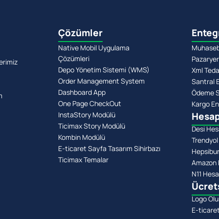
Çözümler
Enteg
Native Mobil Uygulama
Muhasebe
Çözümleri
Pazaryer
erimiz
Depo Yönetim Sistemi (WMS)
Xml Teda
Order Management System
Santral 
Dashboard App
Ödeme Si
m
One Page CheckOut
Kargo En
InstaStory Modülü
Hesap
Ticimax Story Modülü
Desi Hes
Kombin Modülü
Trendyol
E-ticaret Sayfa Tasarım Sihirbazı
Hepsibu
Ticimax Temalar
Amazon 
N11 Hesa
Ücret
Logo Olu
E-ticare