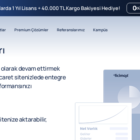
0
mlarda 1 Yıl Lisans + 40.000 TL Kargo Bakiyesi Hediye!
G
tlar
Premium Çözümler
Referanslarımız
Kampüs
ı
ıcı olarak devam ettirmek
icaret sitenizlede entegre
rformansınızı
tenize aktarabilir,