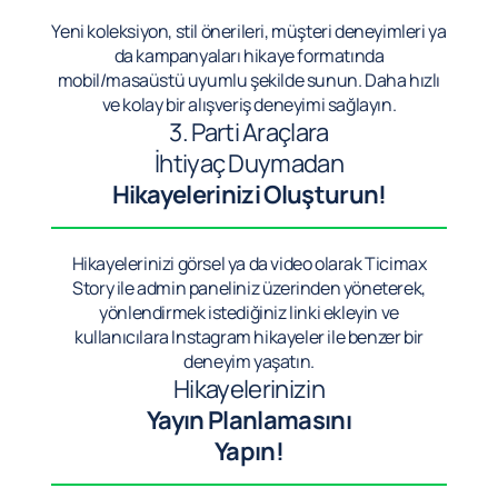
Yeni koleksiyon, stil önerileri, müşteri deneyimleri ya
da kampanyaları hikaye formatında
mobil/masaüstü uyumlu şekilde sunun. Daha hızlı
ve kolay bir alışveriş deneyimi sağlayın.
3. Parti Araçlara
İhtiyaç Duymadan
Hikayelerinizi Oluşturun!
Hikayelerinizi görsel ya da video olarak Ticimax
Story ile admin paneliniz üzerinden yöneterek,
yönlendirmek istediğiniz linki ekleyin ve
kullanıcılara Instagram hikayeler ile benzer bir
deneyim yaşatın.
Hikayelerinizin
Yayın Planlamasını
Yapın!