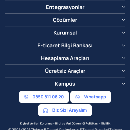
Entegrasyonlar
Çözümler
Kurumsal
E-ticaret Bilgi Bankası
Hesaplama Araçları
Ücretsiz Araçlar
Kampüs
0850 811 08 20
Whatsapp
Biz Sizi Arayalım
•
•
Kişisel Verileri Korunma
Bilgi ve Veri Güvenliği Politikası
Gizlilik
© 2005-2026 Ticimax E Ticaret Yazılımları ve E Ticaret Paketleri Ticimax