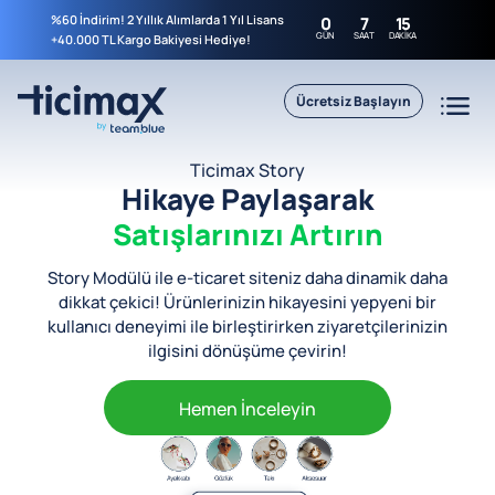
%60 İndirim! 2 Yıllık Alımlarda 1 Yıl Lisans
0
7
15
GÜN
SAAT
DAKIKA
+40.000 TL Kargo Bakiyesi Hediye!
Ücretsiz Başlayın
Ticimax Story
Hikaye Paylaşarak
Satışlarınızı Artırın
Story Modülü ile e-ticaret siteniz daha dinamik daha
dikkat çekici! Ürünlerinizin hikayesini yepyeni bir
kullanıcı deneyimi ile birleştirirken ziyaretçilerinizin
ilgisini dönüşüme çevirin!
Hemen İnceleyin