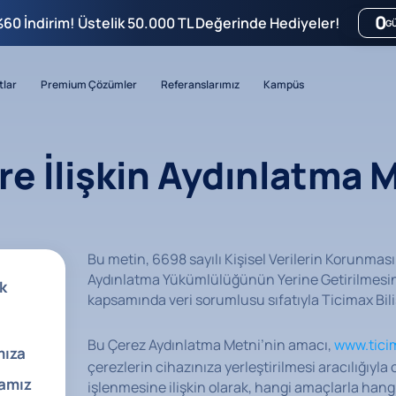
0
%60 İndirim! Üstelik 50.000 TL Değerinde Hediyeler!
G
tlar
Premium Çözümler
Referanslarımız
Kampüs
re İlişkin Aydınlatma 
Bu metin, 6698 sayılı Kişisel Verilerin Korunm
Aydınlatma Yükümlülüğünün Yerine Getirilmesin
k
kapsamında veri sorumlusu sıfatıyla Ticimax Biliş
Bu Çerez Aydınlatma Metni’nin amacı,
www.tici
mıza
çerezlerin cihazınıza yerleştirilmesi aracılığıyla 
kamız
işlenmesine ilişkin olarak, hangi amaçlarla hangi 