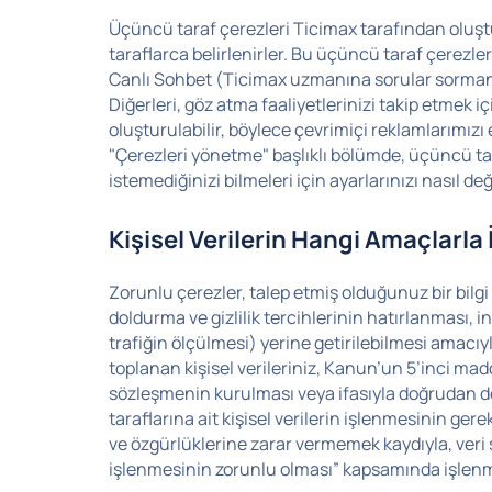
Üçüncü taraf çerezleri Ticimax tarafından oluştu
taraflarca belirlenirler. Bu üçüncü taraf çerezler
Canlı Sohbet (Ticimax uzmanına sorular sormanız
Diğerleri, göz atma faaliyetlerinizi takip etmek iç
oluşturulabilir, böylece çevrimiçi reklamlarımızı 
"Çerezleri yönetme" başlıklı bölümde, üçüncü ta
istemediğinizi bilmeleri için ayarlarınızı nasıl değ
Kişisel Verilerin Hangi Amaçlarla
Zorunlu çerezler, talep etmiş olduğunuz bir bilg
doldurma ve gizlilik tercihlerinin hatırlanması, i
trafiğin ölçülmesi) yerine getirilebilmesi amacıyl
toplanan kişisel verileriniz, Kanun’un 5’inci madd
sözleşmenin kurulması veya ifasıyla doğrudan do
taraflarına ait kişisel verilerin işlenmesinin gerek
ve özgürlüklerine zarar vermemek kaydıyla, ver
işlenmesinin zorunlu olması” kapsamında işlenm