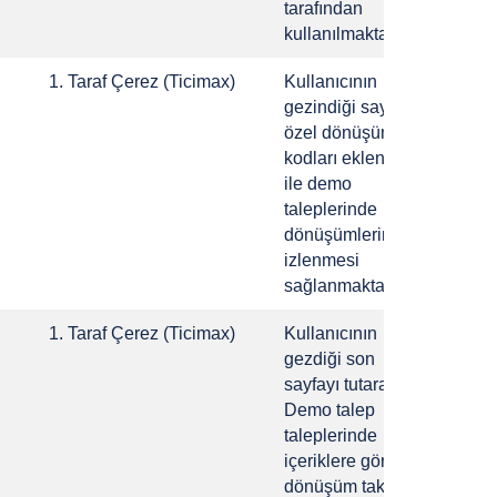
tarafından
kullanılmaktadır.
1. Taraf Çerez (Ticimax)
Kullanıcının
1 Gü
gezindiği sayfalara
özel dönüşüm
kodları eklenmesi
ile demo
taleplerinde
dönüşümlerin
izlenmesi
sağlanmaktadır
1. Taraf Çerez (Ticimax)
Kullanıcının
1 Gü
gezdiği son
sayfayı tutarak
Demo talep
taleplerinde
içeriklere göre
dönüşüm takibi