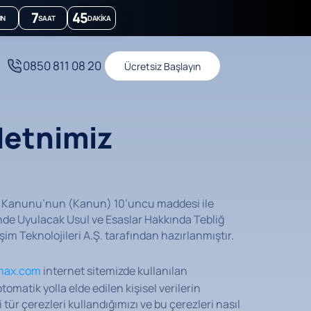
7
45
ÜN
SAAT
DAKIKA
0850 811 08 20
Ücretsiz Başlayın
Metnimiz
ası Kanunu’nun (Kanun) 10’uncu maddesi ile
de Uyulacak Usul ve Esaslar Hakkında Tebliğ
im Teknolojileri A.Ş. tarafından hazırlanmıştır.
max.com
internet sitemizde kullanılan
otomatik yolla elde edilen kişisel verilerin
tür çerezleri kullandığımızı ve bu çerezleri nasıl