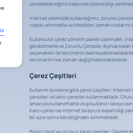
yönetebileceğiniz hakkında sizlere bilgi verilmes
ve
İnternet sitemizde kullandığımız, zorunlu çerezler
rızaları alınmakta ve istedikleri zaman rızaların
iz
Kullanıcılar çerez yönetim paneli üzerinden, inte
m
görebilmekte ve Zorunlu Çerezler dışında kalan t
seçenekleri ile tercihlerini belirleyebilmektedirl
tercihlerini her zaman değiştirebilmektedirler.
Çerez Çeşitleri
Kullanım süresine göre çerez çeşitleri: İnternet
çerezleri ve kalıcı çerezler kullanmaktadır. Otu
amacıyla kullanılmakta olup kullanıcı tarayıcısın
Kalıcı çerez ise internet tarayıcısı kapatıldığı za
bir süre sonra kendiliğinden silinmektedir.
Birinci taraf ve üçüncü taraf çerezler: Çerezin 