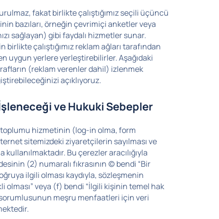
rulmaz, fakat birlikte çalıştığımız seçili üçüncü
inin bazıları, örneğin çevrimiçi anketler veya
ı sağlayan) gibi faydalı hizmetler sunar.
in birlikte çalıştığımız reklam ağları tarafından
en uygun yerlere yerleştirebilirler. Aşağıdaki
rafların (reklam verenler dahil) izlenmek
iştirebileceğinizi açıklıyoruz.
 İşleneceği ve Hukuki Sebepler
i toplumu hizmetinin (log-in olma, form
nternet sitemizdeki ziyaretçilerin sayılması ve
a kullanılmaktadır. Bu çerezler aracılığıyla
esinin (2) numaralı fıkrasının (c) bendi “Bir
ğruya ilgili olması kaydıyla, sözleşmenin
li olması” veya (f) bendi “İlgili kişinin temel hak
i sorumlusunun meşru menfaatleri için veri
ektedir.