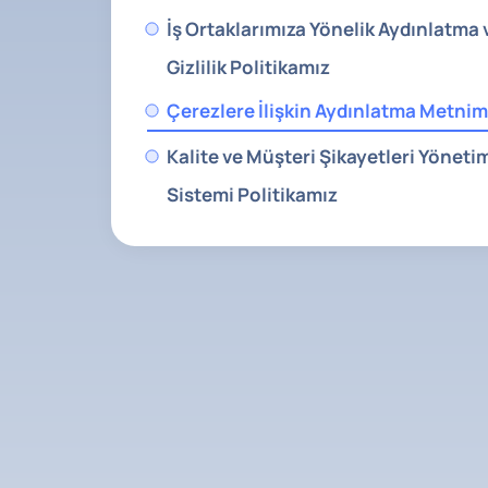
İş Ortaklarımıza Yönelik Aydınlatma 
Gizlilik Politikamız
Çerezlere İlişkin Aydınlatma Metnim
Kalite ve Müşteri Şikayetleri Yöneti
Sistemi Politikamız