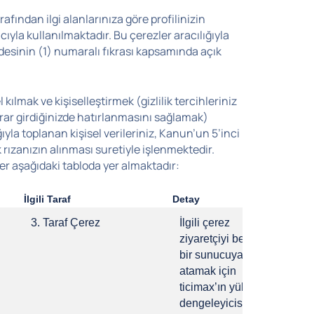
afından ilgi alanlarınıza göre profilinizin
cıyla kullanılmaktadır. Bu çerezler aracılığıyla
ddesinin (1) numaralı fıkrası kapsamında açık
 kılmak ve kişiselleştirmek (gizlilik tercihleriniz
krar girdiğinizde hatırlanmasını sağlamak)
ıyla toplanan kişisel verileriniz, Kanun’un 5’inci
rızanızın alınması suretiyle işlenmektedir.
iler aşağıdaki tabloda yer almaktadır:
İlgili Taraf
Detay
Süre
3. Taraf Çerez
İlgili çerez
Otur
ziyaretçiyi belirli
Süre
bir sunucuya
atamak için
ticimax’ın yük
dengeleyicisi