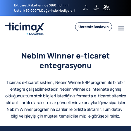
E-ticaret Paketlerinde %60 İndirim!
1
7
26
GÜN
SAAT
DAKIKA
Üstelik 50.000 TL Değerinde Hediyeler!
Ücretsiz Başlayın
Nebim Winner e-ticaret
entegrasyonu
Ticimax e-ticaret sistemi, Nebim Winner ERP programı ile birebir
entegre çalışabilmektedir. Nebim Winner’da internete açmış
olduğunuz tüm stok bilgileri istediğiniz formatta e-ticaret sitenize
aktarılır, anlık olarak stoklar güncellenir ve onayladığınız siparişler
Nebim Winner programına cariler ile birlikte aktarılır. Tüm detaylı
bilgi ve işleyiş için müşteri temsilcilerimiz ile görüşebilirsiniz.