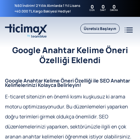
%60 İndirim! 2 Yıllık Alımlarda 1 Yıl Lisans
0
0
0
GÜN
SAAT
DAKIKA
+40.000 TL Kargo Bakiyesi Hediye!
Ücretsiz Başlayın
Google Anahtar Kelime Öneri
Özelliği Eklendi
Google Anahtar Kelime Öneri Özelliği ile SEO Anahtar
Kelimelerinizi Kolayca Belirleyin!
E-ticaret sitenizin en önemli kısmı kuşkusuz ki arama
motoru optimizasyonudur. Bu düzenlemeleri yaparken
doğru terimleri girmek oldukça önemlidir. SEO
düzenlemelerinizi yaparken, sektörünüzle ilgili en çok
aranan anahtar kelimeleri öğrenmek istiyor olabilirsiniz.