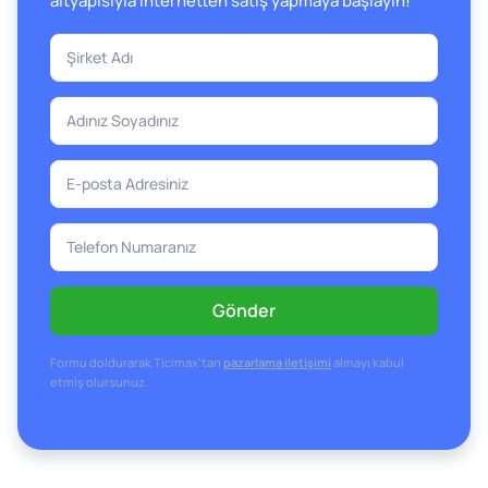
altyapısıyla internetten satış yapmaya başlayın!
Gönder
Formu doldurarak Ticimax’tan
pazarlama iletişimi
almayı kabul
etmiş olursunuz.