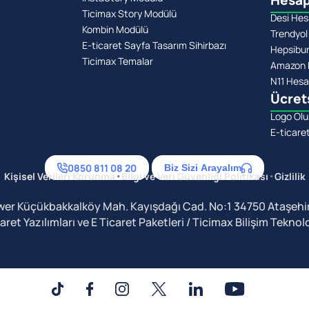
Hesap
Ticimax Story Modülü
Desi Hes
Kombin Modülü
Trendyol
E-ticaret Sayfa Tasarım Sihirbazı
Hepsibu
Ticimax Temalar
Amazon 
N11 Hesa
Ücret
Logo Olu
E-ticare
0850 811 08 20
Biz Sizi Arayalım
•
•
Kişisel Verileri Korunma
Bilgi ve Veri Güvenliği Politikası
Gizlilik
wer Küçükbakkalköy Mah. Kayışdağı Cad. No:1 34750 Ataşehir
t Yazılımları ve E Ticaret Paketleri / Ticimax Bilişim Teknoloji