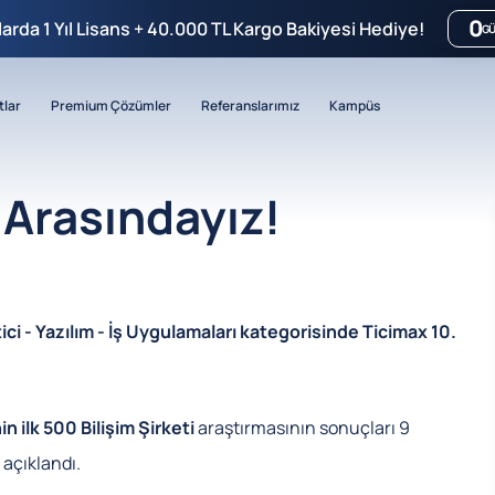
0
mlarda 1 Yıl Lisans + 40.000 TL Kargo Bakiyesi Hediye!
G
tlar
Premium Çözümler
Referanslarımız
Kampüs
i Arasındayız!
ici - Yazılım - İş Uygulamaları kategorisinde Ticimax 10.
n ilk 500 Bilişim Şirketi
araştırmasının sonuçları 9
açıklandı.