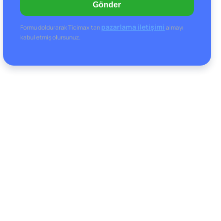
Gönder
pazarlama iletişimi
Formu doldurarak Ticimax’tan
almayı
kabul etmiş olursunuz.