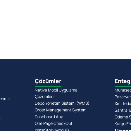
Çözümler
Enteg
Native Mobil Uygulama
Muhasebe
Çözümleri
Pazaryer
erimiz
Depo Yönetim Sistemi (WMS)
Xml Teda
Order Management System
Santral 
Dashboard App
Ödeme Si
m
One Page CheckOut
Kargo En
InstaStory Modülü