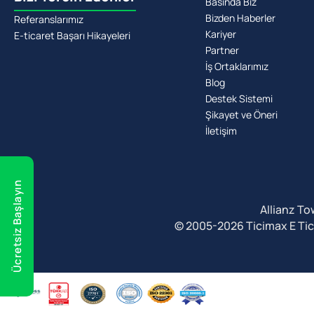
Basında Biz
Bizden Haberler
Referanslarımız
Kariyer
E-ticaret Başarı Hikayeleri
Partner
İş Ortaklarımız
Blog
Destek Sistemi
Şikayet ve Öneri
İletişim
Ücretsiz Başlayın
Allianz To
© 2005-2026 Ticimax E Ticare