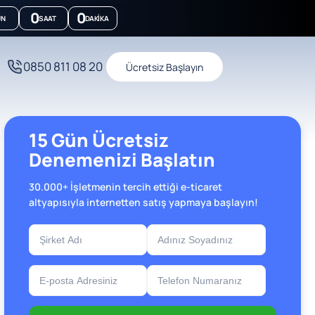
0
0
ÜN
SAAT
DAKIKA
0850 811 08 20
Ücretsiz Başlayın
15 Gün Ücretsiz
Denemenizi Başlatın
30.000+ İşletmenin tercih ettiği e-ticaret
altyapısıyla internetten satış yapmaya başlayın!