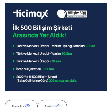
Soru Sor
Paylaş