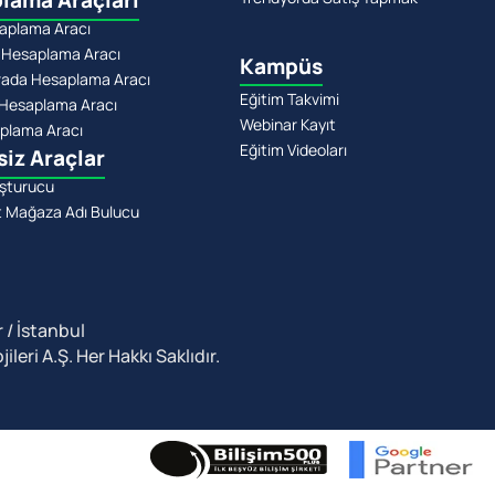
lama Araçları
aplama Aracı
 Hesaplama Aracı
Kampüs
rada Hesaplama Aracı
Eğitim Takvimi
Hesaplama Aracı
Webinar Kayıt
plama Aracı
Eğitim Videoları
siz Araçlar
şturucu
t Mağaza Adı Bulucu
 / İstanbul
leri A.Ş. Her Hakkı Saklıdır.