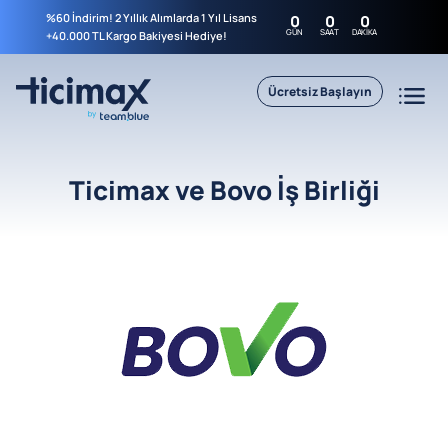
%60 İndirim! 2 Yıllık Alımlarda 1 Yıl Lisans
0
0
0
GÜN
SAAT
DAKIKA
+40.000 TL Kargo Bakiyesi Hediye!
Ücretsiz Başlayın
Ticimax ve Bovo İş Birliği