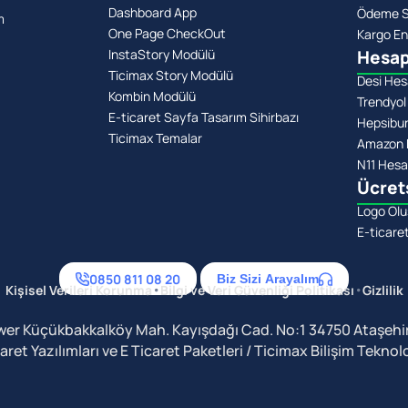
Dashboard App
Ödeme Si
m
One Page CheckOut
Kargo En
InstaStory Modülü
Hesap
Ticimax Story Modülü
Desi Hes
Kombin Modülü
Trendyol
E-ticaret Sayfa Tasarım Sihirbazı
Hepsibu
Ticimax Temalar
Amazon 
N11 Hesa
Ücret
Logo Olu
E-ticare
0850 811 08 20
Biz Sizi Arayalım
•
•
Kişisel Verileri Korunma
Bilgi ve Veri Güvenliği Politikası
Gizlilik
wer Küçükbakkalköy Mah. Kayışdağı Cad. No:1 34750 Ataşehir
t Yazılımları ve E Ticaret Paketleri / Ticimax Bilişim Teknoloji