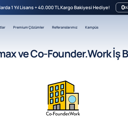
0
mlarda 1 Yıl Lisans + 40.000 TL Kargo Bakiyesi Hediye!
G
tlar
Premium Çözümler
Referanslarımız
Kampüs
max ve Co-Founder.Work İş Bi