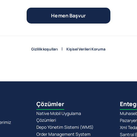
Hemen Başvur
|
Gizlilik koşulları
Kişisel Verileri Koruma
Çözümler
Enteg
Native Mobil Uygulama
Muhasebe
Çözümleri
Pazaryer
erimiz
Depo Yönetim Sistemi (WMS)
Xml Teda
Order Management System
Santral 