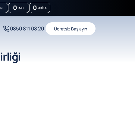
0
0
ÜN
SAAT
DAKIKA
0850 811 08 20
Ücretsiz Başlayın
rliği