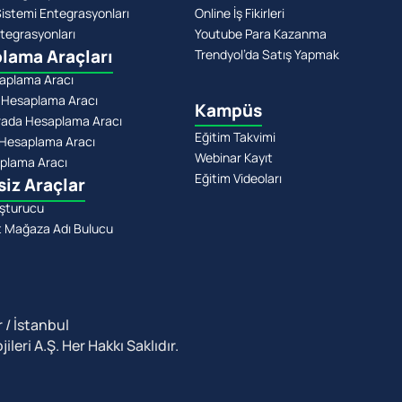
stemi Entegrasyonları
Online İş Fikirleri
tegrasyonları
Youtube Para Kazanma
lama Araçları
Trendyol’da Satış Yapmak
aplama Aracı
 Hesaplama Aracı
Kampüs
rada Hesaplama Aracı
Eğitim Takvimi
Hesaplama Aracı
Webinar Kayıt
plama Aracı
Eğitim Videoları
siz Araçlar
şturucu
t Mağaza Adı Bulucu
 / İstanbul
leri A.Ş. Her Hakkı Saklıdır.