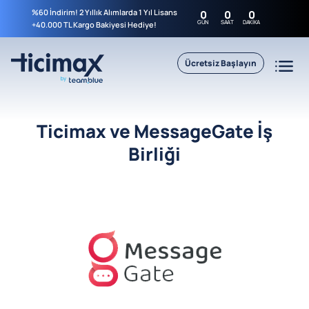
%60 İndirim! 2 Yıllık Alımlarda 1 Yıl Lisans
0
0
0
GÜN
SAAT
DAKIKA
+40.000 TL Kargo Bakiyesi Hediye!
Ücretsiz Başlayın
Ticimax ve MessageGate İş
Birliği