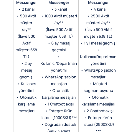
Messenger
Messenger
Messenger
• 2 kanal
• 3 kanal
• 4 kanal
• 500 Aktif
• 1000 Aktif müşteri
• 2500 Aktif
müşteri
/ay**
müşteri /ay**
/ay**
(İlave 500 Aktif
(İlave 500 Aktif
(İlave 500
müşteri 638 TL)
müşteri 638 TL)
Aktif
• 6 ay mesaj
• 1 yıl mesaj geçmişi
müşteri 638
geçmişi
•
TL)
•
Kullanıcı/Departman
• 2 ay
Kullanıcı/Departman
yönetimi
mesaj
yönetimi
• WhatsApp şablon
geçmişi
• WhatsApp şablon
mesajları
• Kullanıcı
mesajları
• Müşteri
yönetimi
• Otomatik
segmentasyonu
• Otomatik
karşılama mesajları
• Otomatik
karşılama
• 1 Chatbot akışı
karşılama mesajları
mesajları
• Entegre ürün
• 2 Chatbot akışı
listesi (1000SKU)***
• Entegre ürün
• Doğrudan destek
listesi (2500SKU)
(yıllık 3 adet)
***