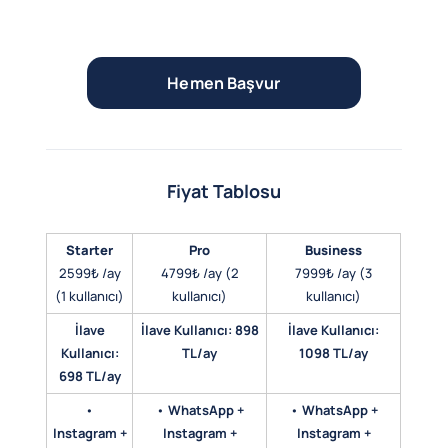
Hemen Başvur
Fiyat Tablosu
Starter
Pro
Business
2599₺ /ay
4799₺ /ay (2
7999₺ /ay (3
(1 kullanıcı)
kullanıcı)
kullanıcı)
İlave
İlave Kullanıcı: 898
İlave Kullanıcı:
Kullanıcı:
TL/ay
1098 TL/ay
698 TL/ay
•
•
WhatsApp +
•
WhatsApp +
Instagram +
Instagram +
Instagram +