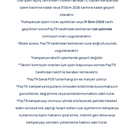
*Üye işyeri açılış tarihinden itibaren
50.000 TL
toplam kampanyalı
işlem hacmine kadar veya 31 Ekim 2026 tarihine kadar geçerli
olacaktır.
*Kampanyalı işlem tutarı aşıldıktan veya
31 Ekim 2026
tarihi
geçtikten sonra PayTR tarafından belirlenen
tek çekimde
komisyon oranı uygulanacaktır.
*Bloke süresi, PayTR tarafından belirlenen süre doğrultusunda
uygulanacaktır.
*Kampanya taksitli işlemlerde geçerli değildir.
*Taksitli komisyon oranları üye işyeri başvurusu sonrası PayTR
tarafından teklif ile beraber iletilecektir.
*PayTR Sanal POS’ta herhangi bir ek maliyet yoktur.
*PayTR, kampanya koşullarını önceden bildirimde bulunmaksızın
güncelleme, değiştirme veya sonlandırma hakkını saklı tutar.
*PayTR kampanyayı olumsuz yönde etkileyecek şekilde hareket
eden ve/veya hile yaptığı tespit edilen üye işyerlerinin kampanya
kullanımına ilişkin haklarını iptal etme, indirimi geri alma veya
kampanyayı yeniden yüklememe hakkını saklı tutar.