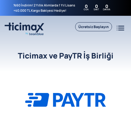
%60 İndirim! 2 Yıllık Alımlarda 1 Yıl Lisans
0
0
0
GÜN
SAAT
DAKIKA
+40.000 TL Kargo Bakiyesi Hediye!
Ücretsiz Başlayın
Ticimax ve PayTR İş Birliği