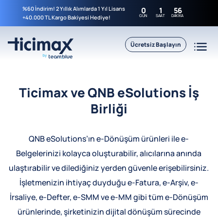
%60 İndirim! 2 Yıllık Alımlarda 1 Yıl Lisans
0
1
56
GÜN
SAAT
DAKIKA
+40.000 TL Kargo Bakiyesi Hediye!
Ücretsiz Başlayın
Ticimax ve QNB eSolutions İş
Birliği
QNB eSolutions’ın e-Dönüşüm ürünleri ile e-
Belgelerinizi kolayca oluşturabilir, alıcılarına anında
ulaştırabilir ve dilediğiniz yerden güvenle erişebilirsiniz.
İşletmenizin ihtiyaç duyduğu e-Fatura, e-Arşiv, e-
İrsaliye, e-Defter, e-SMM ve e-MM gibi tüm e-Dönüşüm
ürünlerinde, şirketinizin dijital dönüşüm sürecinde