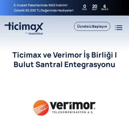
E-ticaret Paketlerinde %60 İndirim!
0
20
6
GÜN
SAAT
DAKIKA
Üstelik 50.000 TL Değerinde Hediyeler!
Ücretsiz Başlayın
Ticimax ve Verimor İş Birliği |
Bulut Santral Entegrasyonu