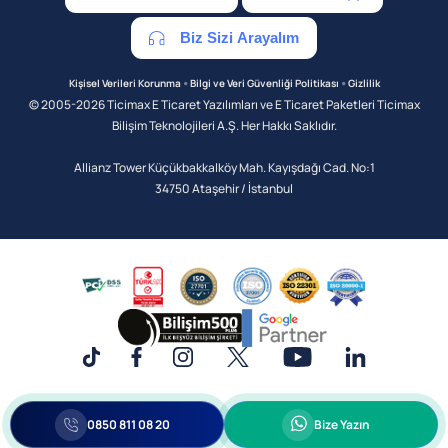
Biz Sizi Arayalım
•
•
Kişisel Verileri Korunma
Bilgi ve Veri Güvenliği Politikası
Gizlilik
© 2005-2026 Ticimax E Ticaret Yazılımları ve E Ticaret Paketleri Ticimax
Bilişim Teknolojileri A.Ş. Her Hakkı Saklıdır.
Allianz Tower Küçükbakkalköy Mah. Kayışdağı Cad. No:1
34750 Ataşehir / İstanbul
0850 811 08 20
Bize Yazın