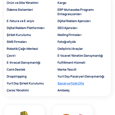
Ürün ve Site Yönetimi
Kargo
Ödeme Sistemleri
ERP Muhasebe Programı
Entegrasyonları
E-fatura ve E-arşiv
Dijital Reklam Ajansları
Dijital Reklam Platformları
SEO Ajansları
Şirket Kurulumu
Mailing Firmaları
SMS Firmaları
Fotoğrafçılık
Robotik Çağrı Merkezi
Geliştirici Araçlar
Çeviri
E-ticaret Yönetim Danışmanlığı
E-ihracat Danışmanlığı
Fulfillment Hizmeti
Canlı Destek
Marka Tescili
Dropshipping
Yurt Dışı Pazaryeri Danışmanlığı
Yurt Dışı Şirket Kurulumu
Sanal ve Fiziki Ofis
Çerez Yönetimi
Ambalaj