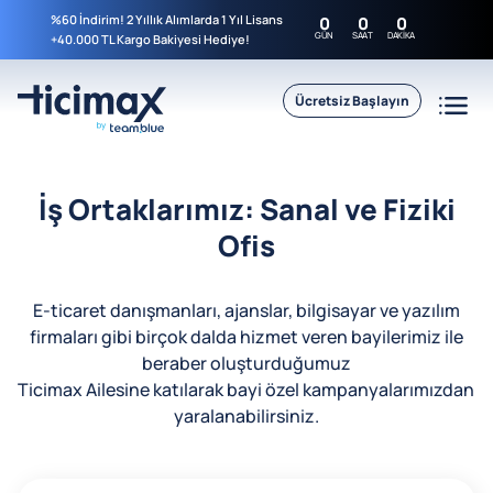
%60 İndirim! 2 Yıllık Alımlarda 1 Yıl Lisans
0
0
0
GÜN
SAAT
DAKIKA
+40.000 TL Kargo Bakiyesi Hediye!
Ücretsiz Başlayın
İş Ortaklarımız: Sanal ve Fiziki
Ofis
E-ticaret danışmanları, ajanslar, bilgisayar ve yazılım
firmaları gibi birçok dalda hizmet veren bayilerimiz ile
beraber oluşturduğumuz
Ticimax Ailesine katılarak bayi özel kampanyalarımızdan
yaralanabilirsiniz.