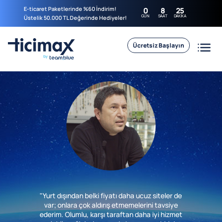
E-ticaret Paketlerinde %60 İndirim!
0
8
25
GÜN
SAAT
DAKIKA
Üstelik 50.000 TL Değerinde Hediyeler!
Ücretsiz Başlayın
"Yurt dışından belki fiyatı daha ucuz siteler de
var; onlara çok aldırış etmemelerini tavsiye
ederim. Olumlu, karşı taraftan daha iyi hizmet