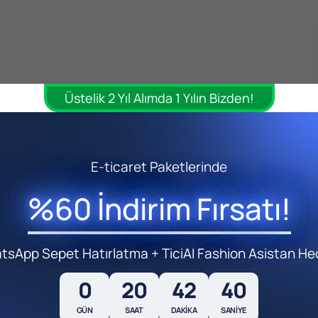
Üstelik 2 Yıl Alımda 1 Yılın Bizden!
riyi hem yatay hem de dikey olarak depolamakta,
en türleri şunlardır:
E-ticaret Paketlerinde
%60 İndirim Fırsatı!
sApp Sepet Hatırlatma + TiciAI Fashion Asistan He
ra göre seçilmektedir. 2D barkodlar, daha fazla
0
20
42
39
ar daha yaygın ve basit bir yapı sunmaktadır.
GÜN
SAAT
DAKIKA
SANIYE