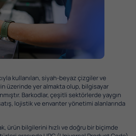
yla kullanılan, siyah-beyaz çizgiler ve
rin üzerinde yer almakta olup, bilgisayar
nmıştır. Barkodlar, çeşitli sektörlerde yaygın
atış, lojistik ve envanter yönetimi alanlarında
k, ürün bilgilerini hızlı ve doğru bir biçimde
 türleri arasında UPC (Universal Product Code)