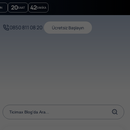
20
42
ÜN
SAAT
DAKIKA
0850 811 08 20
Ücretsiz Başlayın