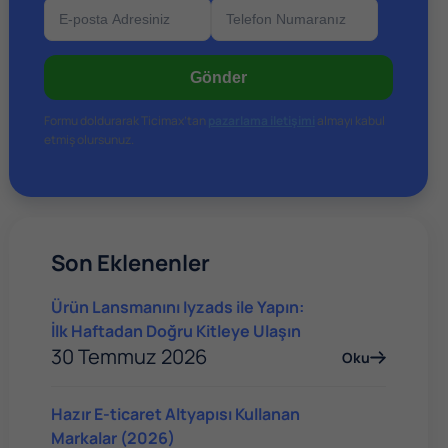
Çözümler
Gönder
Formu doldurarak Ticimax’tan
pazarlama iletişimi
almayı kabul
etmiş olursunuz.
Son Eklenenler
Ürün Lansmanını Iyzads ile Yapın:
İlk Haftadan Doğru Kitleye Ulaşın
30 Temmuz 2026
Oku
Hazır E-ticaret Altyapısı Kullanan
Markalar (2026)