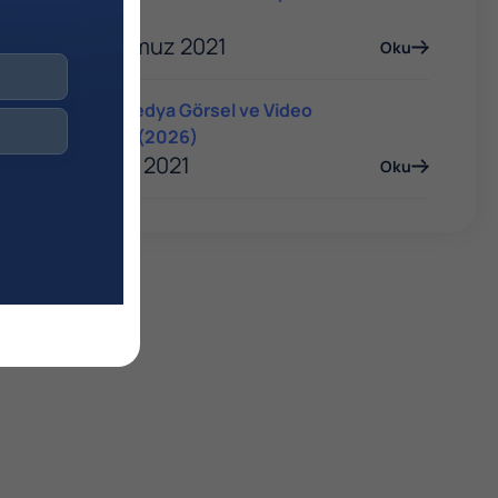
Rehberi
06 Temmuz 2021
Oku
Sosyal Medya Görsel ve Video
Boyutları (2026)
06 Ocak 2021
Oku