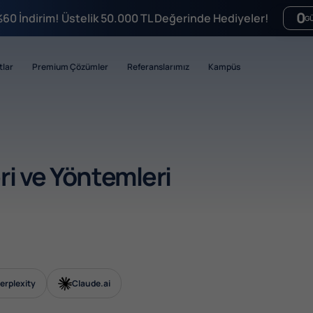
0
%60 İndirim! Üstelik 50.000 TL Değerinde Hediyeler!
G
tlar
Premium Çözümler
Referanslarımız
Kampüs
i ve Yöntemleri
erplexity
Claude.ai