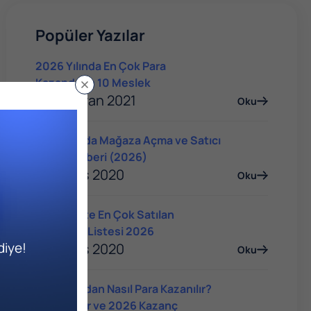
Popüler Yazılar
2026 Yılında En Çok Para
Kazandıran 10 Meslek
04 Haziran 2021
Oku
Trendyol'da Mağaza Açma ve Satıcı
Olma Rehberi (2026)
14 Mayıs 2020
Oku
E-Ticarette En Çok Satılan
Ürünlerin Listesi 2026
diye!
14 Mayıs 2020
Oku
YouTube'dan Nasıl Para Kazanılır?
Yöntemler ve 2026 Kazanç