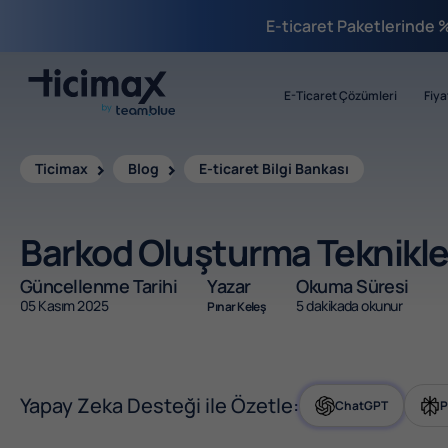
E-ticaret Paketlerinde 
E-Ticaret Çözümleri
Fiya
Ticimax
Blog
E-ticaret Bilgi Bankası
Barkod Oluşturma Teknikler
Güncellenme Tarihi
Yazar
Okuma Süresi
05 Kasım 2025
5 dakikada okunur
Pınar Keleş
Yapay Zeka Desteği ile Özetle:
ChatGPT
P