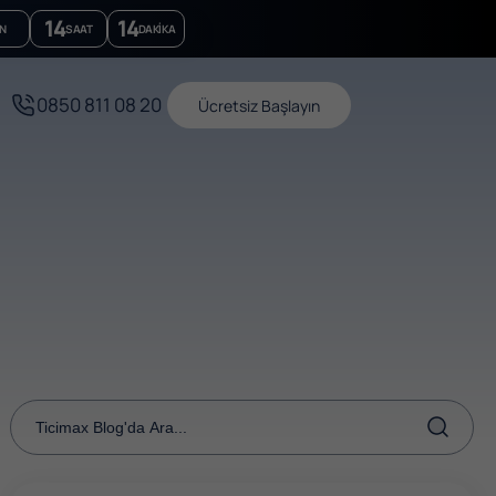
14
14
N
SAAT
DAKIKA
0850 811 08 20
Ücretsiz Başlayın