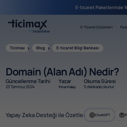
E-ticaret Paketlerinde 
E-Ticaret Çözümleri
Fiya
Ticimax
Blog
E-ticaret Bilgi Bankası
Domain (Alan Adı) Nedir?
Güncellenme Tarihi
Yazar
Okuma Süresi
23 Temmuz 2024
5 dakikada okunur
Pınar Keleş
Yapay Zeka Desteği ile Özetle:
ChatGPT
P