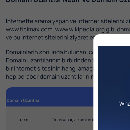
İnternette arama yapan ve internet sitelerini 
www.ticimax.com, www.wikipedia.org gibi doma
ve bu internet sitelerini ziyaret etmektedir.
Domainlerin sonunda bulunan .com, .org gibi uz
Domain uzantılarının birbirinden farklı olmasında
bir internet sitesinin hangi amaçla kurulduğun
hep beraber domain uzantılarının anlamlarına b
Domain Uzantısı
What
.com
Ticari amaçla kurulan internet sitelerinde k