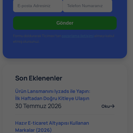
Akılda Kalıcı Olmasına Özen Gösterin
Gönder
Sosyal Medya Hesaplarına Önem Verin
Formu doldurarak Ticimax’tan
pazarlama iletişimi
almayı kabul
Ticimax ile E-ticaret Sitenizi Kurun
etmiş olursunuz.
Son Eklenenler
Ürün Lansmanını Iyzads ile Yapın:
İlk Haftadan Doğru Kitleye Ulaşın
30 Temmuz 2026
Oku
Hazır E-ticaret Altyapısı Kullanan
Markalar (2026)