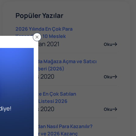
Popüler Yazılar
2026 Yılında En Çok Para
Kazandıran 10 Meslek
04 Haziran 2021
Oku
Trendyol'da Mağaza Açma ve Satıcı
Olma Rehberi (2026)
14 Mayıs 2020
Oku
E-Ticarette En Çok Satılan
Ürünlerin Listesi 2026
diye!
14 Mayıs 2020
Oku
YouTube'dan Nasıl Para Kazanılır?
Yöntemler ve 2026 Kazanç