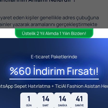
ziyaret eden kişiler genellikle adres çubuğuna
inler yazarak aramalarını gerçekleştirmekte
Üstelik 2 Yıl Alımda 1 Yılın Bizden!
antılara domain uzantısı adı verilmektedir.
 ise belirli unsurlar etkilidir. Domain uzantıları
u göstermek için kullanılmaktadır. Gelin şimdi
E-ticaret Paketlerinde
ir göz atalım.
%60 İndirim Fırsatı!
Anlamı
sApp Sepet Hatırlatma + TiciAI Fashion Asistan He
1
14
14
39
ullanılır. Commercial kelimesinin ilk üç harfinin kısaltılmasıdır.
GÜN
SAAT
DAKIKA
SANIYE