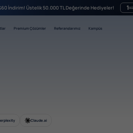
1
%60 İndirim! Üstelik 50.000 TL Değerinde Hediyeler!
GÜ
tlar
Premium Çözümler
Referanslarımız
Kampüs
erplexity
Claude.ai