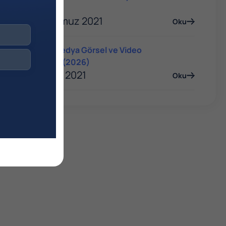
Rehberi
06 Temmuz 2021
Oku
Sosyal Medya Görsel ve Video
Boyutları (2026)
06 Ocak 2021
Oku