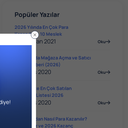
Popüler Yazılar
2026 Yılında En Çok Para
Kazandıran 10 Meslek
04 Haziran 2021
Oku
Trendyol'da Mağaza Açma ve Satıcı
Olma Rehberi (2026)
14 Mayıs 2020
Oku
E-Ticarette En Çok Satılan
Ürünlerin Listesi 2026
diye!
14 Mayıs 2020
Oku
YouTube'dan Nasıl Para Kazanılır?
Yöntemler ve 2026 Kazanç