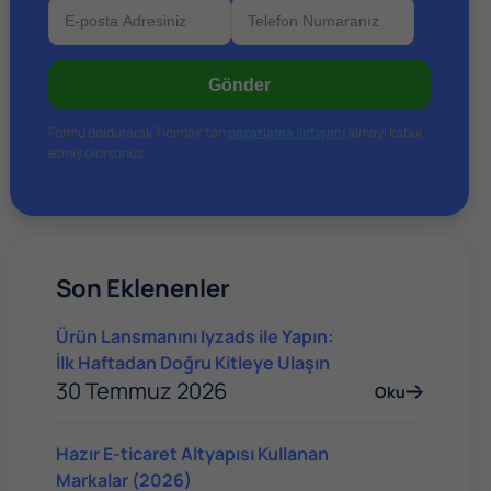
Gönder
Formu doldurarak Ticimax’tan
pazarlama iletişimi
almayı kabul
etmiş olursunuz.
Son Eklenenler
Ürün Lansmanını Iyzads ile Yapın:
İlk Haftadan Doğru Kitleye Ulaşın
30 Temmuz 2026
Oku
Hazır E-ticaret Altyapısı Kullanan
Markalar (2026)