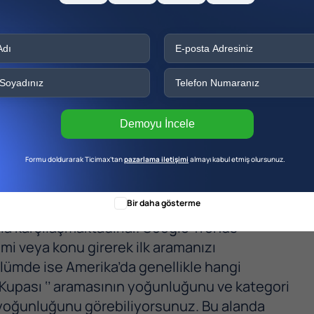
Demoyu İncele
Formu doldurarak Ticimax’tan
pazarlama iletişimi
almayı kabul etmiş olursunuz.
Bir daha gösterme
anla karşılaşmaktadırlar. Google Trends
mi veya konu girerek ilk aramanızı
ölümde ise Amerika’da genellikle hangi
 Kupası ‘’ aramasının yoğunluğunu ve kategori
 yoğunluğunu görebiliyorsunuz. Bu alanda