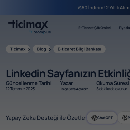
%60 İndirim! 2 Yıllık Alı
E-Ticaret Çözümleri
Fiyatla
Ticimax
Blog
E-ticaret Bilgi Bankası
Linkedin Sayfanızın Etkinliğ
Güncellenme Tarihi
Yazar
Okuma Süresi
12 Temmuz 2023
5 dakikada okunur
Tolga Sefa Ağyıldız
Yapay Zeka Desteği ile Özetle:
ChatGPT
P