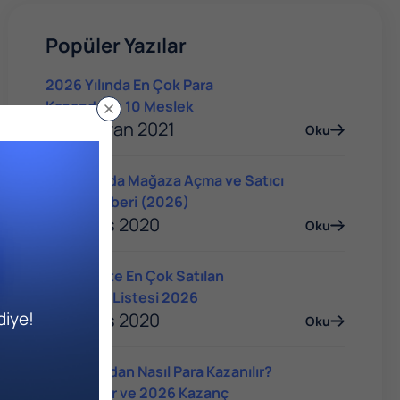
Popüler Yazılar
2026 Yılında En Çok Para
Kazandıran 10 Meslek
04 Haziran 2021
Oku
Trendyol'da Mağaza Açma ve Satıcı
Olma Rehberi (2026)
14 Mayıs 2020
Oku
E-Ticarette En Çok Satılan
Ürünlerin Listesi 2026
diye!
14 Mayıs 2020
Oku
YouTube'dan Nasıl Para Kazanılır?
Yöntemler ve 2026 Kazanç