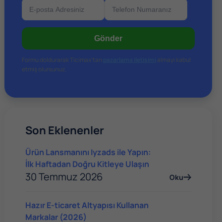
Linkedin Reklamları Verin
Gönder
Formu doldurarak Ticimax’tan
pazarlama iletişimi
almayı kabul
etmiş olursunuz.
Son Eklenenler
Ürün Lansmanını Iyzads ile Yapın:
İlk Haftadan Doğru Kitleye Ulaşın
30 Temmuz 2026
Oku
Hazır E-ticaret Altyapısı Kullanan
Markalar (2026)