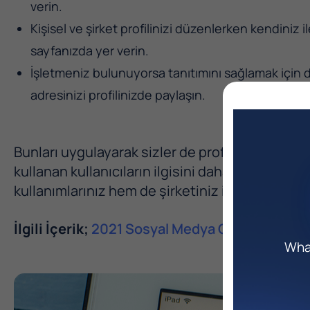
verin.
Kişisel ve şirket profilinizi düzenlerken kendiniz ile i
sayfanızda yer verin.
İşletmeniz bulunuyorsa tanıtımını sağlamak için d
adresinizi profilinizde paylaşın.
Bunları uygulayarak sizler de profesyonel bir
L
kullanan kullanıcıların ilgisini daha kolay bir ş
kullanımlarınız hem de şirketiniz için profesyon
İlgili İçerik;
2021 Sosyal Medya Görsel ve Vide
What