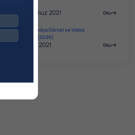
Rehberi
06 Temmuz 2021
Oku
Sosyal Medya Görsel ve Video
Boyutları (2026)
06 Ocak 2021
Oku