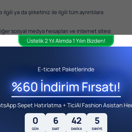
lgili ya da şirketiniz ile ilgili tüm ayrıntılara
iğer sosyal medya hesapları ve internet sitesi
Üstelik 2 Yıl Alımda 1 Yılın Bizden!
inkedin hesabı
yaratabilir ve bu platformu
E-ticaret Paketlerinde
ekilde çekebilirsiniz. Böylece hem kişisel
el bir hesap yaratabilirsiniz.
%60 İndirim Fırsatı!
o Boyutları
sApp Sepet Hatırlatma + TiciAI Fashion Asistan He
0
6
42
3
GÜN
SAAT
DAKIKA
SANIYE