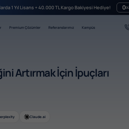
0
mlarda 1 Yıl Lisans + 40.000 TL Kargo Bakiyesi Hediye!
G
r
Premium Çözümler
Referanslarımız
Kampüs
ini Artırmak İçin İpuçları
erplexity
Claude.ai