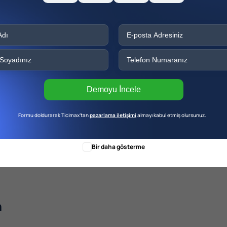
Demoyu İncele
Formu doldurarak Ticimax’tan
pazarlama iletişimi
almayı kabul etmiş olursunuz.
Bir daha gösterme
n