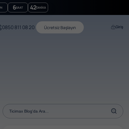
6
42
ÜN
SAAT
DAKIKA
0850 811 08 20
Giriş
Ücretsiz Başlayın