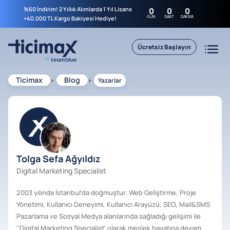
%60 İndirim! 2 Yıllık Alımlarda 1 Yıl Lisans
0
0
0
GÜN
SAAT
DAKIKA
+40.000 TL Kargo Bakiyesi Hediye!
Ücretsiz Başlayın
Ticimax
Blog
Yazarlar
Tolga Sefa Ağyıldız
Digital Marketing Specialist
2003 yılında İstanbul'da doğmuştur. Web Geliştirme, Proje
Yönetimi, Kullanıcı Deneyimi, Kullanıcı Arayüzü, SEO, Mail&SMS
Pazarlama ve Sosyal Medya alanlarında sağladığı gelişimi ile
''Digital Marketing Specialist' olarak meslek hayatına devam