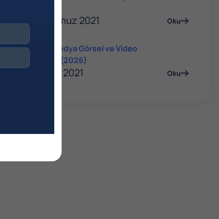
Rehberi
06 Temmuz 2021
Oku
Sosyal Medya Görsel ve Video
Boyutları (2026)
06 Ocak 2021
Oku