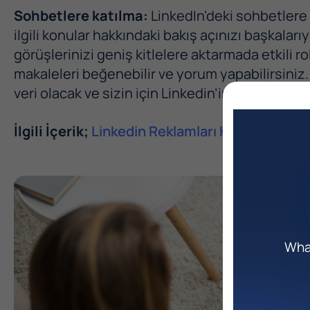
Sohbetlere katılma:
LinkedIn'deki sohbetlere 
ilgili konular hakkındaki bakış açınızı başkala
görüşlerinizi geniş kitlelere aktarmada etkili r
makaleleri beğenebilir ve yorum yapabilirsiniz. T
veri olacak ve sizin için Linkedin’in daha veriml
İlgili İçerik;
Linkedin Reklamları Kimler İçin U
What