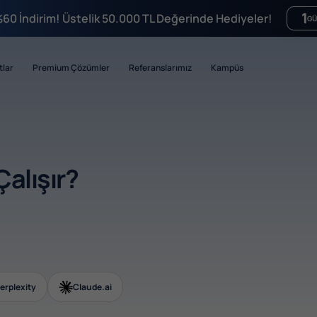
1
%60 İndirim! Üstelik 50.000 TL Değerinde Hediyeler!
GÜ
tlar
Premium Çözümler
Referanslarımız
Kampüs
Çalışır?
erplexity
Claude.ai