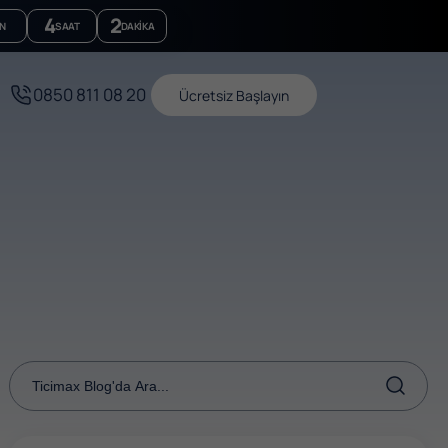
4
2
N
SAAT
DAKIKA
0850 811 08 20
Ücretsiz Başlayın