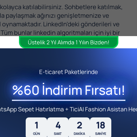
kolayca katılabilirsiniz. Sohbetlere katılmak,
rıyla paylaşmak ağınızı genişletmenize ve
ol oynamaktadır. LinkedIn'deki gönderileri ve
üm bunlar linkedin algoritmaları için iyi bir
i hale gelmesi için arka planda çalışacaktır.
Üstelik 2 Yıl Alımda 1 Yılın Bizden!
ygundur?
E-ticaret Paketlerinde
%60 İndirim Fırsatı!
sApp Sepet Hatırlatma + TiciAI Fashion Asistan He
1
4
2
16
GÜN
SAAT
DAKIKA
SANIYE