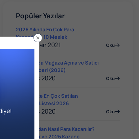
Popüler Yazılar
2026 Yılında En Çok Para
Kazandıran 10 Meslek
04 Haziran 2021
Oku
Trendyol'da Mağaza Açma ve Satıcı
Olma Rehberi (2026)
14 Mayıs 2020
Oku
E-Ticarette En Çok Satılan
Ürünlerin Listesi 2026
diye!
14 Mayıs 2020
Oku
YouTube'dan Nasıl Para Kazanılır?
Yöntemler ve 2026 Kazanç