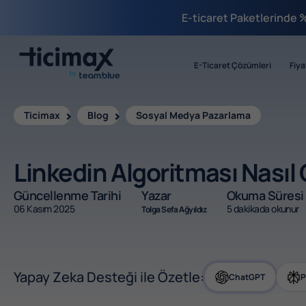
E-ticaret Paketlerinde 
E-Ticaret Çözümleri
Fiya
Ticimax
Blog
Sosyal Medya Pazarlama
Linkedin Algoritması Nasıl 
Güncellenme Tarihi
Yazar
Okuma Süresi
06 Kasım 2025
5 dakikada okunur
Tolga Sefa Ağyıldız
Yapay Zeka Desteği ile Özetle:
ChatGPT
P