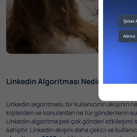
Linkedin Algoritması Nedir?
Linkedin algoritması, bir kullanıcının akışının 
kişilerden ve konulardan ne tür gönderilerin su
Linkedin algoritma pek çok gönderi etkileşimi
sahiptir. Linkedin akışını daha çekici ve kullan