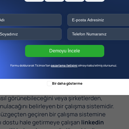
Demoyu İncele
Formu doldurarak Ticimax’tan
pazarlama iletişimi
almayı kabul etmiş olursunuz.
Bir daha gösterme
nasıl görünebileceğini veya şirketlerden,
nulacağını belirleyen bir çalışma sistemidir.
 süzgeçten geçiren bir çalışma sistemine
ıcı dostu hale getirmeye çalışan
linkedin