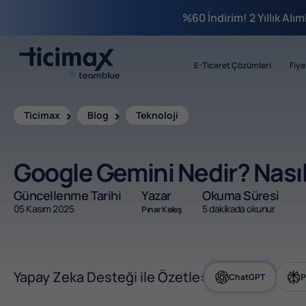
%60 İndirim! 2 Yıllık Alı
E-Ticaret Çözümleri
Fiya
Ticimax
Blog
Teknoloji
Google Gemini Nedir? Nasıl 
Güncellenme Tarihi
Yazar
Okuma Süresi
05 Kasım 2025
5 dakikada okunur
Pınar Keleş
Yapay Zeka Desteği ile Özetle:
ChatGPT
P