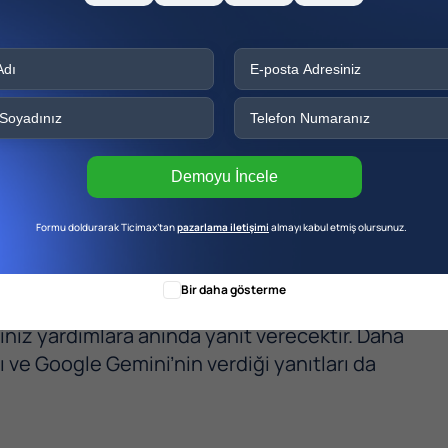
ınız olmak zorundadır. Google hesabı olan
zekâ
aracını kullanabilmektedir.
Demoyu İncele
Formu doldurarak Ticimax’tan
pazarlama iletişimi
almayı kabul etmiş olursunuz.
rmak istediklerinizi sorun.
Bir daha gösterme
iniz yardımlara anında yanıt verecektir. Daha
ve Google Gemini’nin verdiği yanıtları da