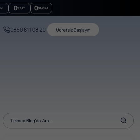
0
0
ÜN
SAAT
DAKIKA
0850 811 08 20
Ücretsiz Başlayın