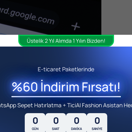
Üstelik 2 Yıl Alımda 1 Yılın Bizden!
E-ticaret Paketlerinde
%60 İndirim Fırsatı!
sApp Sepet Hatırlatma + TiciAI Fashion Asistan He
0
0
0
0
GÜN
SAAT
DAKIKA
SANIYE