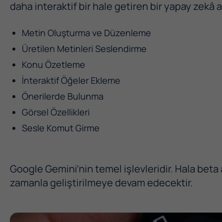
daha interaktif bir hale getiren bir yapay zekâ a
Metin Oluşturma ve Düzenleme
Üretilen Metinleri Seslendirme
Konu Özetleme
İnteraktif Öğeler Ekleme
Önerilerde Bulunma
Görsel Özellikleri
Sesle Komut Girme
Google Gemini’nin temel işlevleridir. Hala bet
zamanla geliştirilmeye devam edecektir.