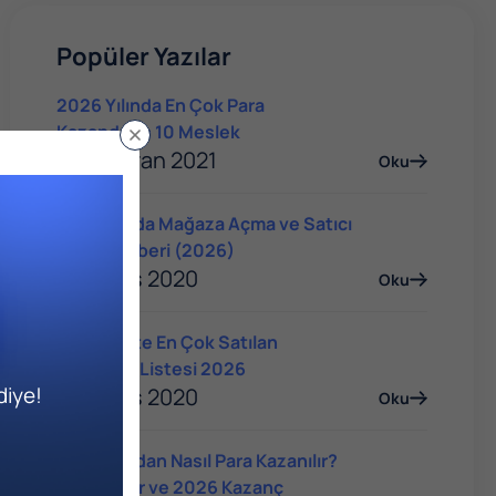
Popüler Yazılar
2026 Yılında En Çok Para
Kazandıran 10 Meslek
04 Haziran 2021
Oku
Trendyol'da Mağaza Açma ve Satıcı
Olma Rehberi (2026)
14 Mayıs 2020
Oku
E-Ticarette En Çok Satılan
Ürünlerin Listesi 2026
diye!
14 Mayıs 2020
Oku
YouTube'dan Nasıl Para Kazanılır?
Yöntemler ve 2026 Kazanç