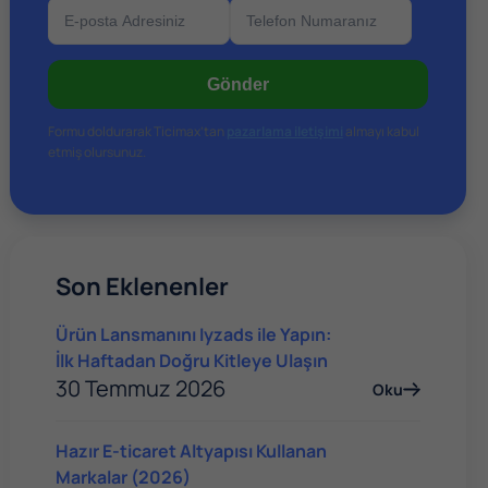
Google Gemini ve Chat GPT Karşılaştırması
Gönder
Formu doldurarak Ticimax’tan
pazarlama iletişimi
almayı kabul
etmiş olursunuz.
Son Eklenenler
Ürün Lansmanını Iyzads ile Yapın:
İlk Haftadan Doğru Kitleye Ulaşın
30 Temmuz 2026
Oku
Hazır E-ticaret Altyapısı Kullanan
Markalar (2026)