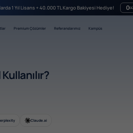
0
mlarda 1 Yıl Lisans + 40.000 TL Kargo Bakiyesi Hediye!
G
tlar
Premium Çözümler
Referanslarımız
Kampüs
Kullanılır?
erplexity
Claude.ai