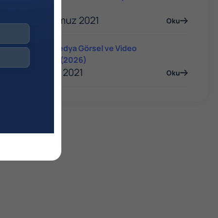
Rehberi
06 Temmuz 2021
Oku
Sosyal Medya Görsel ve Video
Boyutları (2026)
06 Ocak 2021
Oku