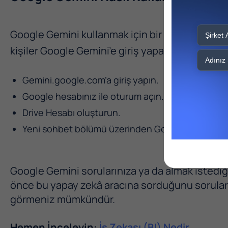
Google Gemini kullanmak için bir Google hesab
kişiler Google Gemini’e giriş yaparak bu
yapay 
Gemini.google.com’a giriş yapın.
Google hesabınız ile oturum açın.
Drive Hesabı oluşturun.
Yeni sohbet bölümü üzerinden Google Gemini'e so
Google Gemini sorularınıza ya da almak istediğ
önce bu yapay zekâ aracına sorduğunu soruları 
görmeniz mümkündür.
Hemen İnceleyin:
İş Zekası (BI) Nedir