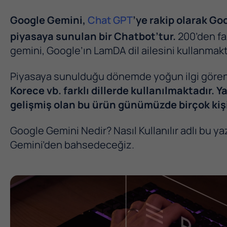
Google Gemini
,
Chat GPT
’ye rakip olarak Go
piyasaya sunulan bir Chatbot’tur.
200’den fa
gemini, Google’ın LamDA dil ailesini kullanmakt
Piyasaya sunulduğu dönemde yoğun ilgi göre
Korece vb. farklı dillerde kullanılmaktadır.
gelişmiş olan bu ürün günümüzde birçok kişi 
Google Gemini Nedir? Nasıl Kullanılır adlı bu y
Gemini’den bahsedeceğiz.