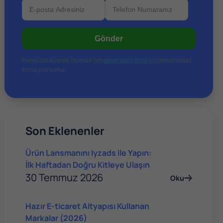
Gönder
Formu doldurarak Ticimax’tan
pazarlama iletişimi
almayı kabul
etmiş olursunuz.
Son Eklenenler
Ürün Lansmanını Iyzads ile Yapın:
İlk Haftadan Doğru Kitleye Ulaşın
30 Temmuz 2026
Oku
Hazır E-ticaret Altyapısı Kullanan
Markalar (2026)