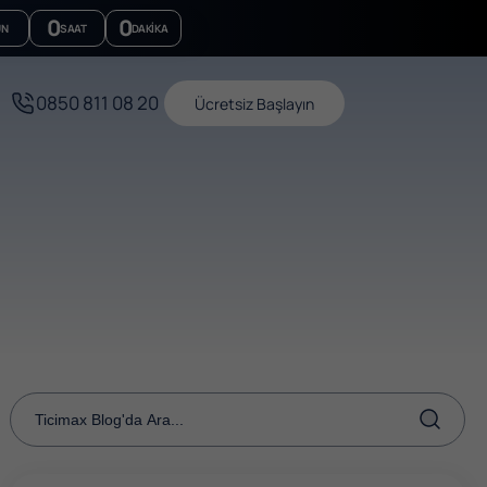
0
0
ÜN
SAAT
DAKIKA
0850 811 08 20
Ücretsiz Başlayın