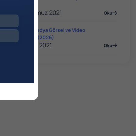
Rehberi
06 Temmuz 2021
Oku
Sosyal Medya Görsel ve Video
Boyutları (2026)
06 Ocak 2021
Oku