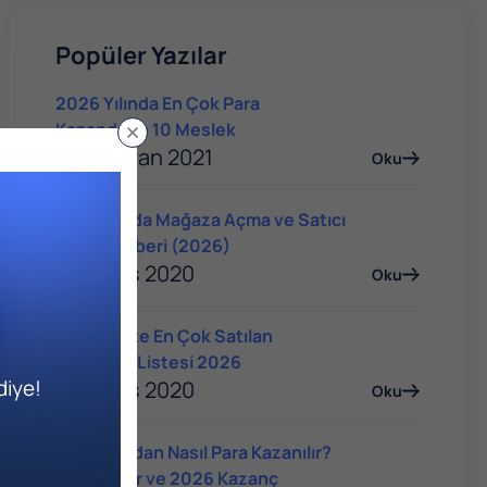
Popüler Yazılar
2026 Yılında En Çok Para
Kazandıran 10 Meslek
04 Haziran 2021
Oku
Trendyol'da Mağaza Açma ve Satıcı
Olma Rehberi (2026)
14 Mayıs 2020
Oku
E-Ticarette En Çok Satılan
Ürünlerin Listesi 2026
diye!
14 Mayıs 2020
Oku
YouTube'dan Nasıl Para Kazanılır?
Yöntemler ve 2026 Kazanç