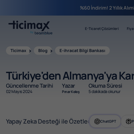
%60 İndirim! 2 Yıllık Alı
E-Ticaret Çözümleri
Fiya
Ticimax
Blog
E-ihracat Bilgi Bankası
Türkiye'den Almanya'ya Kar
Güncellenme Tarihi
Yazar
Okuma Süresi
02 Mayıs 2024
5 dakikada okunur
Pınar Keleş
Yapay Zeka Desteği ile Özetle:
ChatGPT
P