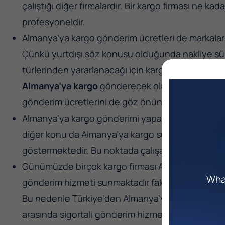
çalıştığı diğer firmalardır. Bir kargo firması ne kad
profesyoneldir.
Almanya’ya kargo gönderim ücretleri de markalar
Çünkü yurtdışı söz konusu olduğunda nakliye süre
türlerinden yararlanacağı için kargo gönderme üc
Almanya’ya kargo
gönderecek olan kişi ve işletme
gönderim ücretlerini de göz önünde bulundurmas
Almanya’ya kargo gönderimi yapacağınız lojistik 
diğer konu da Almanya’ya kargo süresidir. Çünk
göstermektedir. Bu noktada çalışacağınız firmalar
Günümüzde birçok kargo firması Almanya’ya kargo 
What
gönderim hizmeti sunmaktadır fakat bazı firmalar
Bu nedenle Türkiye’den Almanya’ya kargo gönderm
arasında sigortalı gönderim hizmeti olup olmadığ