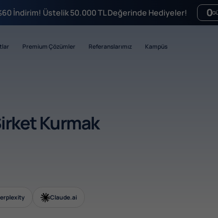
0
%60 İndirim! Üstelik 50.000 TL Değerinde Hediyeler!
G
tlar
Premium Çözümler
Referanslarımız
Kampüs
Şirket Kurmak
erplexity
Claude.ai