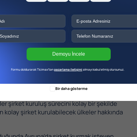
Demoyu İncele
Formu doldurarak Ticimax’tan
pazarlama iletişimi
almayı kabul etmiş olursunuz.
cek Ülke Hangisidir?
Bir daha gösterme
er şirket kuruluş sürecini kolay bir şekilde
n kolay şirket kurulabilecek ülkeler hakkında
duğunda Avrupa’da şirket kurmak isteyen