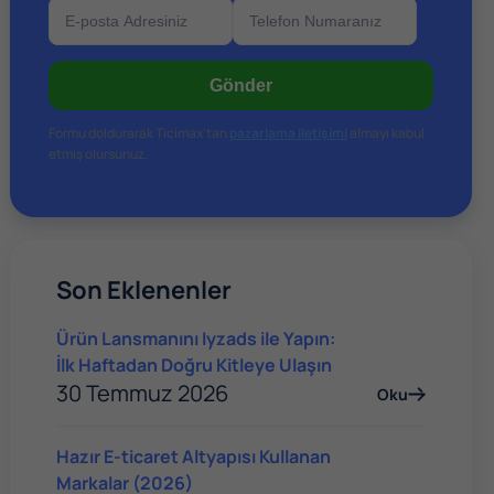
Gönder
Formu doldurarak Ticimax’tan
pazarlama iletişimi
almayı kabul
etmiş olursunuz.
Son Eklenenler
Ürün Lansmanını Iyzads ile Yapın:
İlk Haftadan Doğru Kitleye Ulaşın
30 Temmuz 2026
Oku
Hazır E-ticaret Altyapısı Kullanan
Markalar (2026)