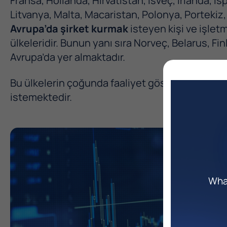
Fransa, Hollanda, Hırvatistan, İsveç, İrlanda, İ
Litvanya, Malta, Macaristan, Polonya, Porteki
Avrupa’da şirket kurmak
isteyen kişi ve işletm
ülkeleridir. Bunun yanı sıra Norveç, Belarus, Fin
Avrupa’da yer almaktadır.
Bu ülkelerin çoğunda faaliyet gösterebilmek is
istemektedir.
What