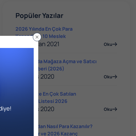
Popüler Yazılar
2026 Yılında En Çok Para
Kazandıran 10 Meslek
04 Haziran 2021
Oku
Trendyol'da Mağaza Açma ve Satıcı
Olma Rehberi (2026)
14 Mayıs 2020
Oku
E-Ticarette En Çok Satılan
Ürünlerin Listesi 2026
diye!
14 Mayıs 2020
Oku
YouTube'dan Nasıl Para Kazanılır?
Yöntemler ve 2026 Kazanç