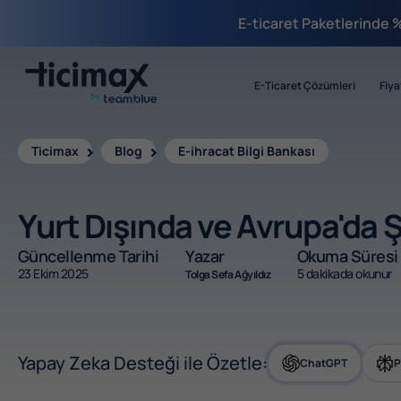
E-ticaret Paketlerinde 
E-Ticaret Çözümleri
Fiya
Ticimax
Blog
E-ihracat Bilgi Bankası
Yurt Dışında ve Avrupa'da 
Güncellenme Tarihi
Yazar
Okuma Süresi
23 Ekim 2025
5 dakikada okunur
Tolga Sefa Ağyıldız
Yapay Zeka Desteği ile Özetle:
ChatGPT
P