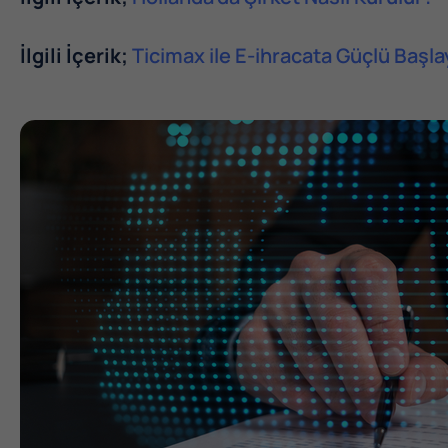
İlgili İçerik;
Ticimax ile E-ihracata Güçlü Başla