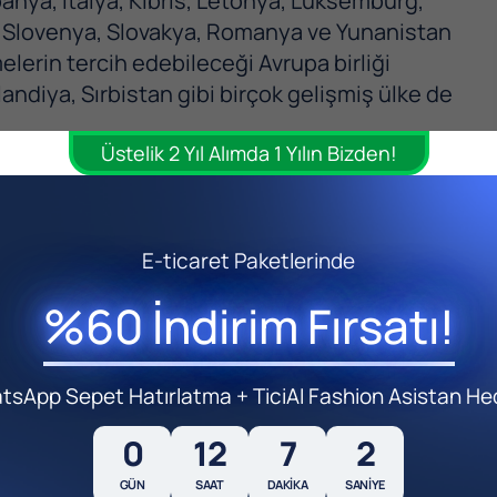
spanya, İtalya, Kıbrıs, Letonya, Lüksemburg,
z, Slovenya, Slovakya, Romanya ve Yunanistan
elerin tercih edebileceği Avrupa birliği
landiya, Sırbistan gibi birçok gelişmiş ülke de
Üstelik 2 Yıl Alımda 1 Yılın Bizden!
teyen kişiler Avrupa’da şirket kurmayı
E-ticaret Paketlerinde
%60 İndirim Fırsatı!
sApp Sepet Hatırlatma + TiciAI Fashion Asistan He
0
12
7
0
GÜN
SAAT
DAKIKA
SANIYE