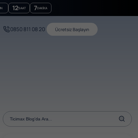
12
7
ÜN
SAAT
DAKIKA
0850 811 08 20
Ücretsiz Başlayın