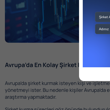
Avrupa’da En Kolay Şirket Kurulabile
Avrupa’da şirket kurmak isteyen kişi ve işletmel
yönetmeyi ister. Bu nedenle kişiler Avrupa’da e
araştırma yapmaktadır.
Şirket kurma süreçleri göz önünde bulundurul