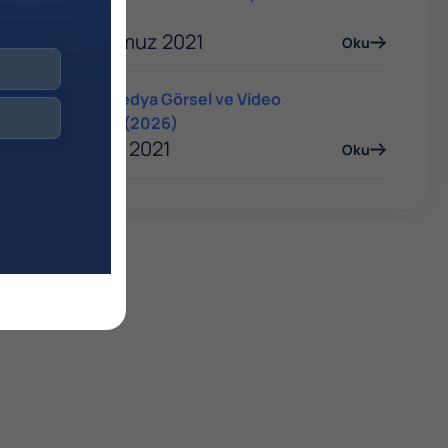
Rehberi
06 Temmuz 2021
Oku
Sosyal Medya Görsel ve Video
Boyutları (2026)
06 Ocak 2021
Oku