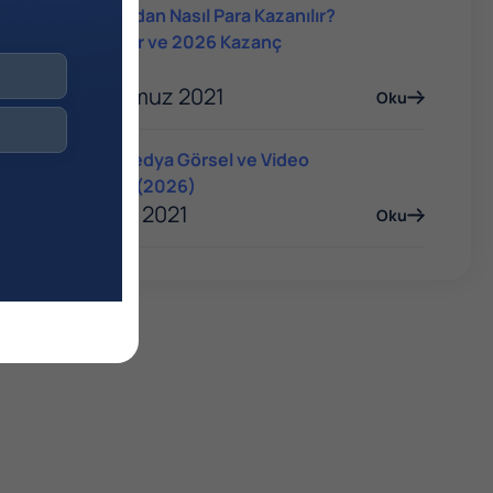
YouTube'dan Nasıl Para Kazanılır?
Yöntemler ve 2026 Kazanç
Rehberi
06 Temmuz 2021
Oku
Sosyal Medya Görsel ve Video
Boyutları (2026)
06 Ocak 2021
Oku