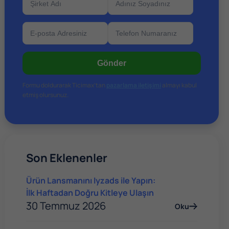
Gönder
Formu doldurarak Ticimax’tan
pazarlama iletişimi
almayı kabul
etmiş olursunuz.
Son Eklenenler
Ürün Lansmanını Iyzads ile Yapın:
İlk Haftadan Doğru Kitleye Ulaşın
30 Temmuz 2026
Oku