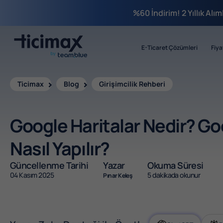
%60 İndirim! 2 Yıllık Alı
E-Ticaret Çözümleri
Fiya
Ticimax
Blog
Girişimcilik Rehberi
Google Haritalar Nedir? Go
Nasıl Yapılır?
Güncellenme Tarihi
Yazar
Okuma Süresi
04 Kasım 2025
5 dakikada okunur
Pınar Keleş