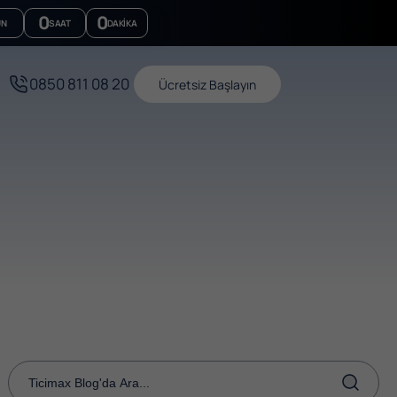
0
0
ÜN
SAAT
DAKIKA
0850 811 08 20
Ücretsiz Başlayın