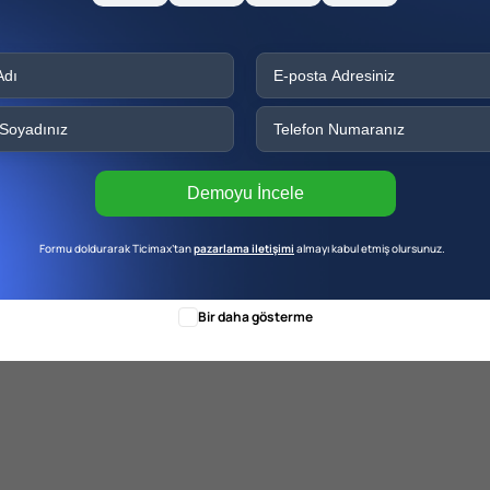
iş, eğlence vb. yüzlerce kategori arasından seçim
 doğru kategoriyi seçmeye özen gösterin.
 seçtikten sonra işletmenizin adresini girin.
tadaki konumu düzenle” butonuna tıklayın ve
rebileceğinizi unutmayın.
Demoyu İncele
Formu doldurarak Ticimax’tan
pazarlama iletişimi
almayı kabul etmiş olursunuz.
ilgilere yer verebilirsiniz. İşletmenizin
 ekleyebilirsiniz.
Bir daha gösterme