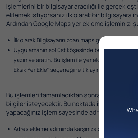
işlemlerini bir bilgisayar aracılığı ile gerçekle
eklemek istiyorsanız ilk olarak bir bilgisayara
Ardından Google Maps yer ekleme işleminizi şu
İlk olarak Bilgisayarınızdan maps.google.com’u aç
Uygulamanın sol üst köşesinde bulunan arama çu
yazın ve aratın. Bu işlem ile yer eklemek istemiyo
Eksik Yer Ekle” seçeneğine tıklayın.
Bu işlemleri tamamladıktan sonra Google Maps a
bilgiler isteyecektir. Bu noktada istenilen bilg
What
yapacağınız işlem sayesinde adresinizi doğru 
Adres ekleme adımında karşınıza çıkacak kategor