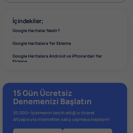
İçindekiler;
Google Haritalar Nedir?
Google Haritalara Yer Ekleme
Google Haritalara Android ve iPhone’dan Yer
Ekleme
Google Haritalar İşletme Düzenleme
Google Haritalar Konum Doğrulama Yöntemleri
15 Gün Ücretsiz
Denemenizi Başlatın
Google Haritalara Yer Eklemenin Avantajları
Google Haritalara Yer Eklemek Ücretli mi?
30.000+ İşletmenin tercih ettiği e-ticaret
altyapısıyla internetten satış yapmaya başlayın!