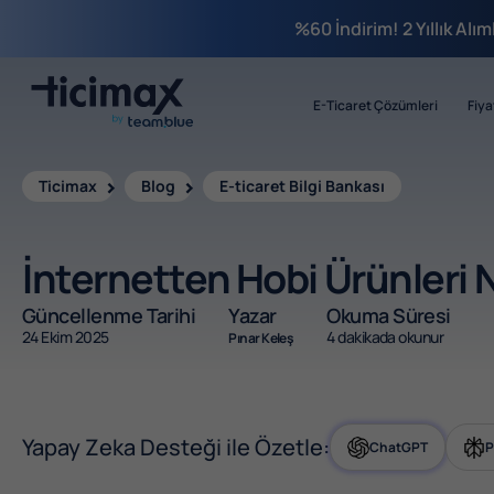
%60 İndirim! 2 Yıllık Alı
E-Ticaret Çözümleri
Fiya
Ticimax
Blog
E-ticaret Bilgi Bankası
İnternetten Hobi Ürünleri Na
Güncellenme Tarihi
Yazar
Okuma Süresi
24 Ekim 2025
4 dakikada okunur
Pınar Keleş
Yapay Zeka Desteği ile Özetle:
ChatGPT
P