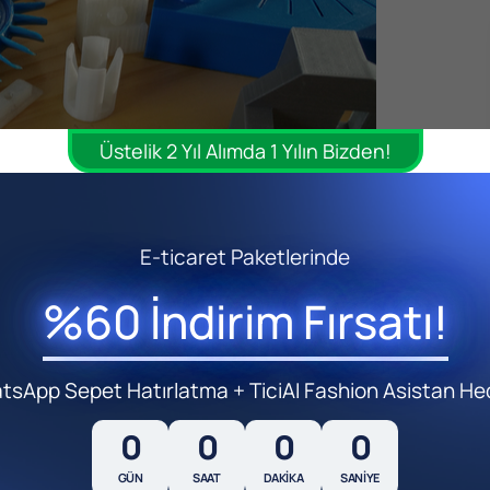
Üstelik 2 Yıl Alımda 1 Yılın Bizden!
E-ticaret Paketlerinde
%60 İndirim Fırsatı!
sApp Sepet Hatırlatma + TiciAI Fashion Asistan He
si Kurulumu
0
0
0
0
GÜN
SAAT
DAKIKA
SANIYE