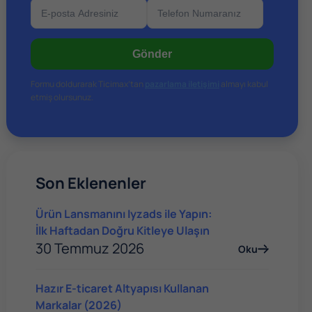
Gönder
Formu doldurarak Ticimax’tan
pazarlama iletişimi
almayı kabul
etmiş olursunuz.
Son Eklenenler
Ürün Lansmanını Iyzads ile Yapın:
İlk Haftadan Doğru Kitleye Ulaşın
30 Temmuz 2026
Oku
Hazır E-ticaret Altyapısı Kullanan
Markalar (2026)