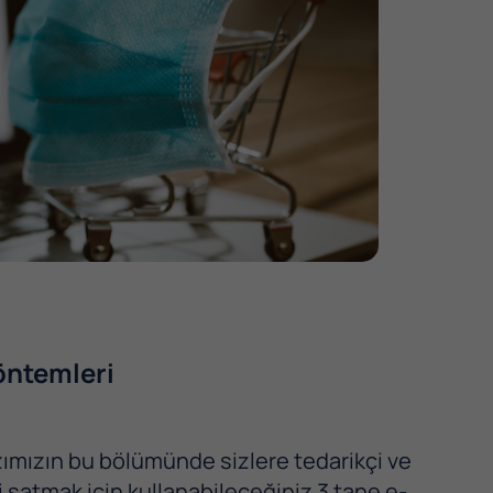
öntemleri
azımızın bu bölümünde sizlere tedarikçi ve
satmak için kullanabileceğiniz 3 tane e-