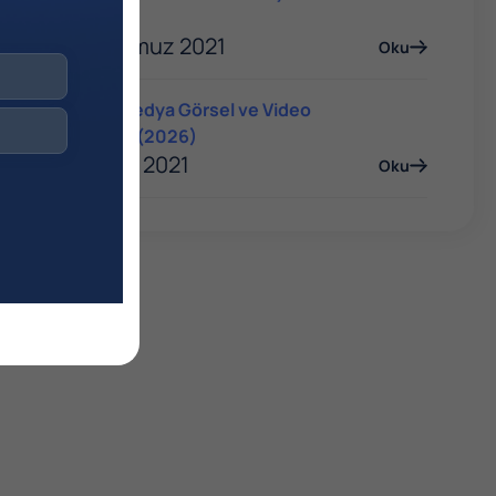
Rehberi
06 Temmuz 2021
Oku
Sosyal Medya Görsel ve Video
Boyutları (2026)
06 Ocak 2021
Oku