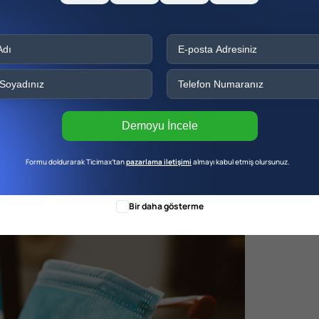
zin tasarımı kullanıcı deneyimine yönelik
kategoriler ve alt kategorileri
ri adaylarınız için popüler ürünler, yeni gelen
eraber bir blog bölümü açabilir ve burada
tasarımlar paylaşarak onların sizleri belirli
Demoyu İncele
 Örnekleri
Formu doldurarak Ticimax’tan
pazarlama iletişimi
almayı kabul etmiş olursunuz.
Bir daha gösterme