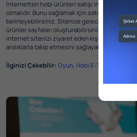
İnternetten hobi ürünleri satışı internet siteni
olmalıdır. Bunu sağlamak için satış yapacağınız 
belirleyebilirsiniz. Sitenize gelecek olan müşte
ürünler sayfaları oluşturabilirsiniz. Bununla b
internet sitenizi ziyaret eden kişiler için ilginç 
aralıklarla takip etmesini sağlayabilirsiniz.
İlginizi Çekebilir:
Oyun, Hobi E-Ticaret Sitesi