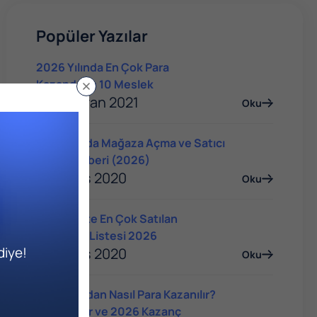
Popüler Yazılar
2026 Yılında En Çok Para
Kazandıran 10 Meslek
04 Haziran 2021
Oku
Trendyol'da Mağaza Açma ve Satıcı
Olma Rehberi (2026)
14 Mayıs 2020
Oku
E-Ticarette En Çok Satılan
Ürünlerin Listesi 2026
diye!
14 Mayıs 2020
Oku
YouTube'dan Nasıl Para Kazanılır?
Yöntemler ve 2026 Kazanç