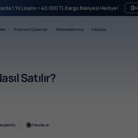
0
mlarda 1 Yıl Lisans + 40.000 TL Kargo Bakiyesi Hediye!
G
tlar
Premium Çözümler
Referanslarımız
Kampüs
sıl Satılır?
erplexity
Claude.ai