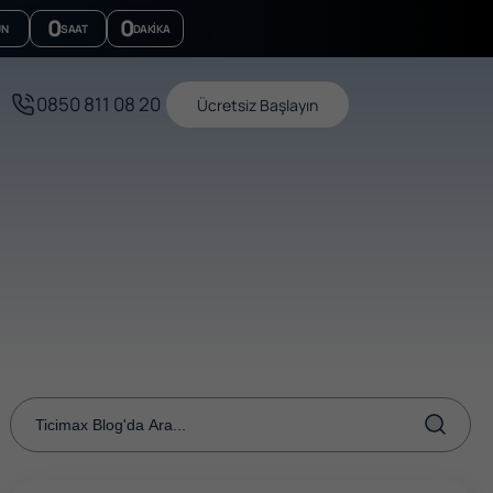
0
0
ÜN
SAAT
DAKIKA
0850 811 08 20
Ücretsiz Başlayın