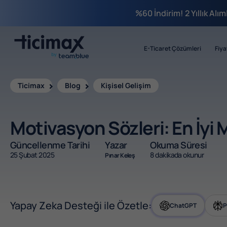
%60 İndirim! 2 Yıllık Alı
E-Ticaret Çözümleri
Fiya
Ticimax
Blog
Kişisel Gelişim
Motivasyon Sözleri: En İyi 
Güncellenme Tarihi
Yazar
Okuma Süresi
25 Şubat 2025
8 dakikada okunur
Pınar Keleş
Yapay Zeka Desteği ile Özetle:
ChatGPT
P