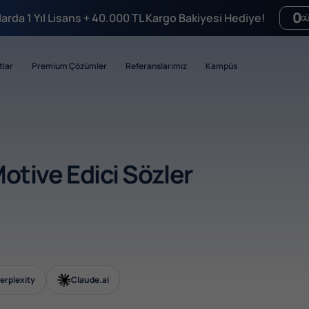
0
mlarda 1 Yıl Lisans + 40.000 TL Kargo Bakiyesi Hediye!
G
tlar
Premium Çözümler
Referanslarımız
Kampüs
Motive Edici Sözler
erplexity
Claude.ai