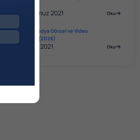
Rehberi
06 Temmuz 2021
Oku
Sosyal Medya Görsel ve Video
Boyutları (2026)
06 Ocak 2021
Oku