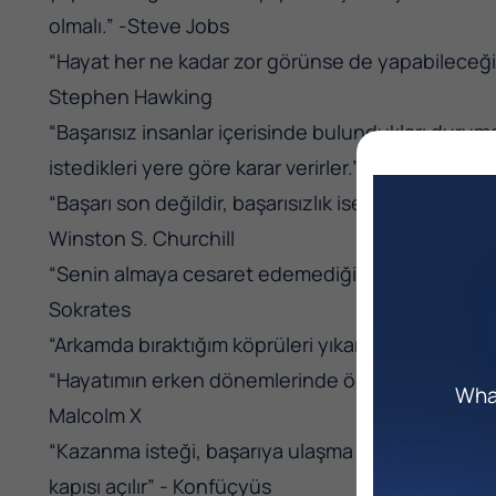
olmalı.” -Steve Jobs
“Hayat her ne kadar zor görünse de yapabileceğim
Stephen Hawking
“Başarısız insanlar içerisinde bulundukları duruma 
istedikleri yere göre karar verirler.”-Benjamin Ha
“Başarı son değildir, başarısızlık ise ölümcül deği
Winston S. Churchill
“Senin almaya cesaret edemediğin riskleri alanlar
Sokrates
“Arkamda bıraktığım köprüleri yıkarım ki, ilerlem
“Hayatımın erken dönemlerinde öğrendim ki eğer bi
What
Malcolm X
“Kazanma isteği, başarıya ulaşma arzusu ve ulaşm
kapısı açılır” - Konfüçyüs