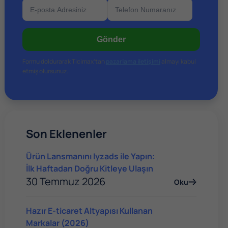
Gönder
Formu doldurarak Ticimax’tan
pazarlama iletişimi
almayı kabul
etmiş olursunuz.
Son Eklenenler
Ürün Lansmanını Iyzads ile Yapın:
İlk Haftadan Doğru Kitleye Ulaşın
30 Temmuz 2026
Oku
Hazır E-ticaret Altyapısı Kullanan
Markalar (2026)