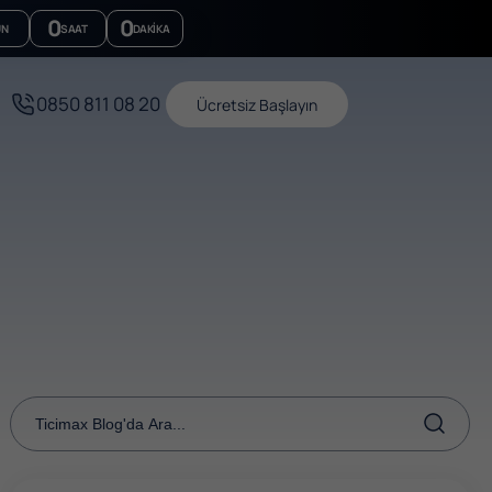
0
0
ÜN
SAAT
DAKIKA
0850 811 08 20
Ücretsiz Başlayın