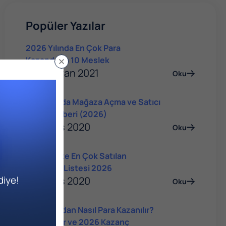
Popüler Yazılar
2026 Yılında En Çok Para
Kazandıran 10 Meslek
04 Haziran 2021
Oku
Trendyol'da Mağaza Açma ve Satıcı
Olma Rehberi (2026)
14 Mayıs 2020
Oku
E-Ticarette En Çok Satılan
Ürünlerin Listesi 2026
diye!
14 Mayıs 2020
Oku
YouTube'dan Nasıl Para Kazanılır?
Yöntemler ve 2026 Kazanç