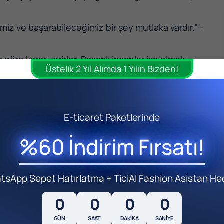
iz ve başarabileceğimiz bir şey mutlaka vardır.” -
göre karar verirler. Başarılı insanlar ise olmak
Üstelik 2 Yıl Alımda 1 Yılın Bizden!
rdy
ldir: Önemli olan ilerlemeye cesaret etmektir.” -
E-ticaret Paketlerinde
, senin yaşamak istediğin hayatı yaşarlar.” –
%60 İndirim Fırsatı!
ekten başka çarem kalmasın.”- Fridtjof Nansen
r şeyi istiyorsan, biraz gürültü yapsan iyi olur.”-
sApp Sepet Hatırlatma + TiciAI Fashion Asistan He
0
0
0
0
a arzusu. Bunlar birleşirse kişisel mükemmelliğin
GÜN
SAAT
DAKIKA
SANIYE